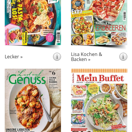
Rezepten, die gelingen und
gerne mit Spaß kochen und
Lust auf mehr machen.
backen und mit Genuss
Präsentiert werden sowohl
essen. „Lisa Kochen &
die Küchenklassiker als
praktische
Backen” liefert
auch die Trends der jungen
für das Kochen im
Tipps
Küche.
stellt eine Fülle
Alltag und
.
von guten Rezepten vor
Lisa Kochen &
Lecker »
i
i
Backen »
erscheint 13x pro Jahr
erscheint monatlich
Lust auf Genuss ist das
Mein Buffet ist die
etwas andere
Zeitschrift zu den
Alle 4
Kochmagazin.
beliebtesten kulinarischen
Wochen werden Rezepte
Das
TV-Sendungen.
und Anregungen zur
Magazin Mein Buffet
saisonalen Küche aus aller
enthält neben köstlichen
Welt vorgestellt. Ob
Rezepten zum Nachkochen