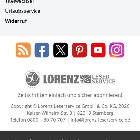
Titelwechsel
Urlaubsservice
Widerruf
Social Media
Blog
Lorenz
Lorenz
Lorenz
Lorenz
Lorenz
des
Leserservice
Leserservice
Leserservice
Leserservice
Lesers
Lorenz
auf
auf
auf
Youtube
auf
Leserservice
Facebook
X
Pinterest
Kanal
Insta
50 Lesefreude im Abo Jahre L
Zeitschriften einfach und sicher abonnieren!
Copyright © Lorenz Leserservice GmbH & Co. KG, 2026
Kaiser-Wilhelm-Str. 8 | 82319 Starnberg
Telefon 0800 – 80 70 707 |
info@lorenz-leserservice.de