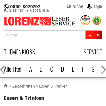
Meine Abos
Login
Mo.-Do. 8:30-19:30 Uhr,
Fr. 8:30-17:30 Uhr
Lorenz Leserservice
Suche
Zeitschriftensuche
THEMENKIOSK
SERVICE
Alle Titel
A
B
C
D
E
F
G
H
Zeitschriften
Essen & Trinken
Essen & Trinken