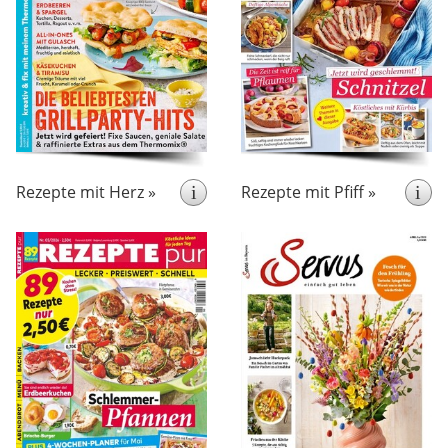
einfachen und kreativen
–
für jeden machbar sind
Thermomix® Rezepten für
abgestimmt auf die
Nützliche
jeden Anlass.
jeweilige Jahreszeit. Zudem
Informationen und Tipps
gibt es Einkaufstipps,
rund ums Kochen und
Lebensmittelbeschreibung
Backen tragen dazu bei,
und Warenkunde, Step-by-
dass die Umsetzung in der
Step-Fotos und schöne
Küche gelingt.
Dekotipps.
Rezepte mit Herz »
i
Rezepte mit Pfiff »
i
erscheint monatlich
erscheint monatlich
Rezepte pur ist die
Servus
Das Monatsmagazin
Zeitschrift für alle, die
widmet sich allen schönen
preiswerte Gerichte für den
Essen &
Dingen des Lebens:
Alltag schnell und effizient
Trinken, Natur & Garten,
Die
zubereiten möchten.
Land & Leute, Wohnen
Rezeptsammlung liefert
sowie Brauchtum. All dies
immer wieder neue
stets auf die passende