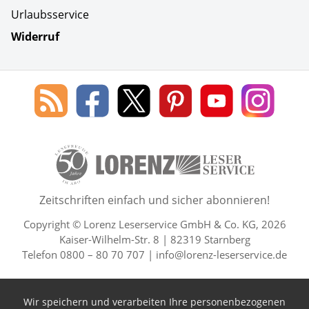
Urlaubsservice
Widerruf
Social Media
Blog
Lorenz
Lorenz
Lorenz
Lorenz
Lorenz
des
Leserservice
Leserservice
Leserservice
Leserservice
Lesers
Lorenz
auf
auf
auf
Youtube
auf
Leserservice
Facebook
X
Pinterest
Kanal
Insta
50 Lesefreude im Abo Jahre L
Zeitschriften einfach und sicher abonnieren!
Copyright © Lorenz Leserservice GmbH & Co. KG, 2026
Kaiser-Wilhelm-Str. 8 | 82319 Starnberg
Telefon 0800 – 80 70 707 |
info@lorenz-leserservice.de
Wir speichern und verarbeiten Ihre personenbezogenen