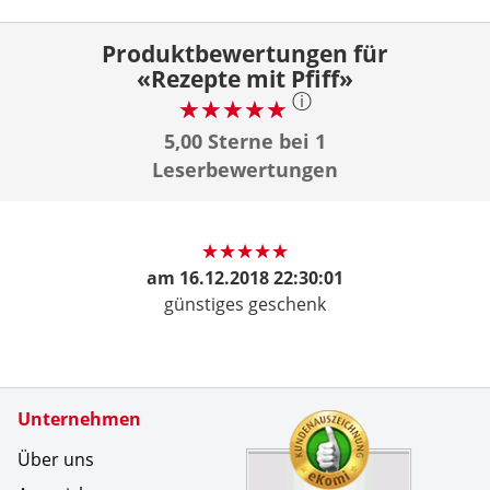
Produktbewertungen für
«Rezepte mit Pfiff»
ⓘ
5,00 Sterne bei 1
Leserbewertungen
am
16.12.2018 22:30:01
günstiges geschenk
Zertifikate
Unternehmen
Kundenbe
Es war ei
Über uns