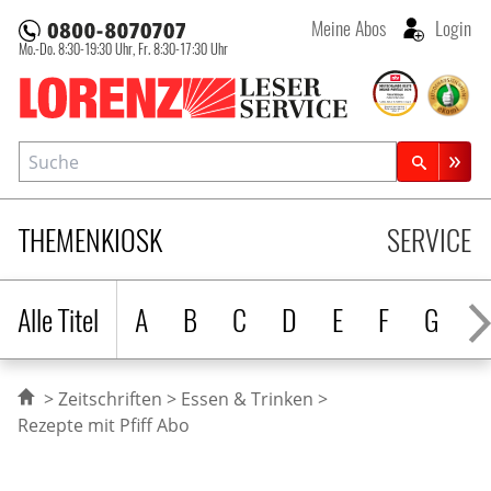
Meine Abos
Login
Mo.-Do. 8:30-19:30 Uhr,
Fr. 8:30-17:30 Uhr
Lorenz Leserservice
Suche
Zeitschriftensuche
THEMENKIOSK
SERVICE
Alle Titel
A
B
C
D
E
F
G
H
Zeitschriften
Essen & Trinken
Rezepte mit Pfiff Abo