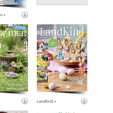
i
n »
int 6x pro Jahr
erscheint 4x pro Jahr
LandIDEE liefert
LandKind bringt Landglück für
ndenen Menschen
Wie und wo
die ganze Familie.
nge Ideen für ein
lässt sich die Natur mit Kindern
hhaltiges Leben.
am schönsten erleben und
nen rund um Küche,
genießen? LandKind im Abo
arten werden auch
beantwortet solche Frage vier
liche Heilverfahren
Mal im Jahr und liefert mit jeder
lt. LandIDEE macht
Ausgabe neue Anreize für
tion zum Trend und
Entdeckungstouren und
es Wissen vom Land
Abenteuer. Die extra Beilage für
neu.
Kinder beinhaltet außerdem
thematisch passenden Bastel-
und Rätselspaß.
i
i
LandKind »