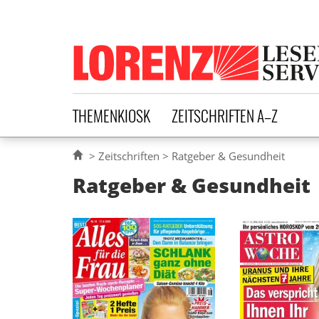
Lorenz Leserservice
THEMENKIOSK
ZEITSCHRIFTEN A–Z
Zeitschriften
Ratgeber & Gesundheit
Ratgeber & Gesundheit
erscheint wöchentlich
erscheint 
die
Alles für die Frau ist
größte Astro
wöchentliche Zeitschrift für
Astrowoche begle
Viel
die Leserin, die alles will:
die Leser W
Service, aktuelle Informationen
durchs Leben – mi
sowie gute Unterhaltung.
Horoskopen g