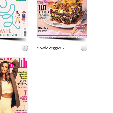
rift
Schulkindern.
vegetarische und vegane
 sich auf das Thema
sowie Restaurant Tipps
Zutaten
chule und Umfeld”.
mit vegetarischer und veganer
Küche.
i
i
slowly veggie! »
6x pro Jahr + 2
Sonderhefte
’s Health ist das
Magazin für aktive
etet einen
Frauen.
us hilfreichen Tipps
igem Lifestyle rund
ie Themen Fitness,
nährung, Mode und
mehr.