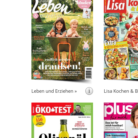
erscheint 11x pro Jahr + 2
erscheint
Sonderhefte
ist das
„Lisa Koc
ideale Heft für al
Leben & Erziehen ist ein
Spaß kochen und 
wertvoller Ratgeber rund um
Genuss essen.
Schwangerschaft, Geburt und
praktische Tipp
die ersten Jahre eines Kindes.
für das Koche
Die Zeitschrift gibt außerdem
stellt eine 
viele Anregungen zu den Themen
Partnerschaft, Familie und
Gesundheit.
i
Leben und Erziehen »
Lisa Kochen & B
erscheint monatlich
erscheint m
berichtet über Tests
Öko-Test
von Alltagsprodukten aus
„plus Magazin“ ist
ökologischer Sicht. Eine
al