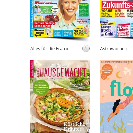
leicht umsetzb
i
Alles für die Frau »
Astrowoche »
erscheint 6x pro Jahr
erscheint
alle
Einfach Hausgemacht bringt
. Das Magazin
Themen, die für den Haushalt
liefert 
interessant sind: Kochen,
Ins
Backen, Do-It-Yourself und
Denkanstöße f
Das Magazin
Hauswirtschaft.
. flow stel
enthält Rezepte, Reportagen und
Moment in den M
Interviews über regionale
schärft das Bew
Erzeuger sowie deren Produkte,
zufriede
Kreativideen und Anleitungen für
Ausgaben im Ja
die Tischdekoration sowie
die Leserinnen