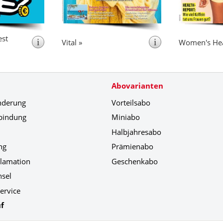
s umfangreiche
enangebot ab.
est
i
i
Vital »
Women's Hea
Abovarianten
nderung
Vorteilsabo
bindung
Miniabo
Halbjahresabo
ng
Prämienabo
klamation
Geschenkabo
hsel
ervice
f