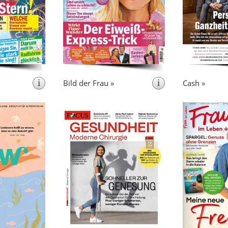
aren Tipps fürs
Versicher
Leben.
i
i
Bild der Frau »
Cash »
 8x pro Jahr
erscheint 4x pro Jahr
erschein
flow ist positiv
FOCUS Gesundheit informiert
in jeder Ausgabe
und berät zu
Fra
piration sowie
gesundheitlichen und
,
Zeitschrif
ür das Schöne
Jede
medizinischen Themen.
die mitt
lt den
im Leben
Ausgabe widmet sich einem
Berichte
ittelpunkt und
Themenschwerpunkt. In
Themen Ges
usstsein für ein
Ärztelisten finden die Leser
Beauty & Mode
nes Leben. Acht
Deutschlands Top-Mediziner
Haus & Ga
hr überraschen
nach Fachgebieten.
 jedes Mal aufs