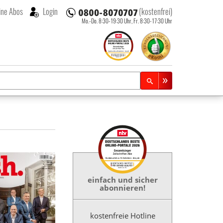
ne Abos
Login
(kostenfrei)
Mo.-Do. 8:30-19:30 Uhr,
Fr. 8:30-17:30 Uhr
eint monatlich
einfach und sicher
nalysen
Cash liefert
abonnieren!
und Berichte zur
den
Kapitalanlage
: Investmentfonds,
kostenfreie Hotline
eschlossene Fonds,