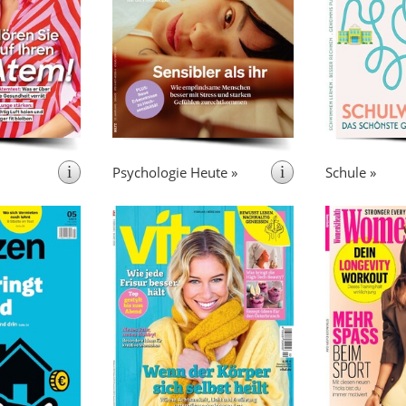
Für
Humanwissenschaften.
Die Zeitsch
nggebliebenen
Menschen mit einem tiefen
konzentriert
ngslustigen —
Interesse an den wichtigen
„S
le ab 50 Jahre
Themen des Lebens.
he Antworten auf
Menschen in der
n Lebenshälfte.
i
i
Psychologie Heute »
Schule »
t monatlich
erscheint 6x pro Jahr
erscheint 
test Finanzen
VITAL ist Europas größtes
 „Finanztest”)
„VITAL”
Wellness-Magazin.
Women
nd untersucht
bietet Anregungen und Tipps in
Lifestyle 
nstleistungen
den Bereichen Fitness, Beauty,
Das Heft bi
eldanlagen etc.
Ernährung und Gesundheit zur
tollen Mix a
d kompetent.
Steigerung von Wohlbefinden,
und einzigart
teuerlichen und
Harmonie und Power.
um d
 sowie Berichte
Schönheit, Er
nd Anlagefonds