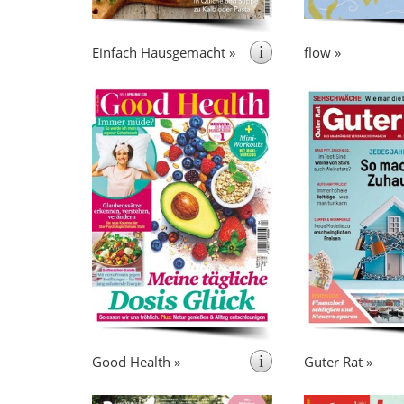
praktische Tipps für die
Neue: inhaltlich u
Gestaltung der Küche.
Abo erhalten Sie 
Kalender im Nove
i
Einfach Hausgemacht »
flow »
Notiz
erscheint 9x pro Jahr
erschein
Good Health verbindet
ist das Ratg
Lebensfreude mit dem
Magazin für de
Bewusstsein für Gesundheit. Das
liefert Antworten
neue Gesund-Bleibe-Magazin
Fragen rund 
zeigt, wie man körperlich und
Beruf u
seelisch fit bleibt.
i
Good Health »
Guter Rat »