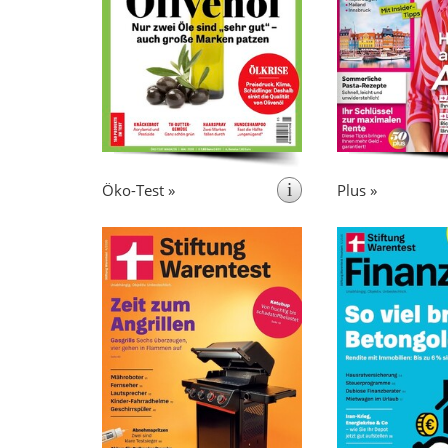
für alle, die
Pflichtlektüre
, Aktiven und
Ju
umweltverträglich und
das
Unternehmu
gesund leben und
. Es
Magazin für al
.
konsumieren wollen
liefert praktisc
alle Fragen von 
zweite
i
Öko-Test »
Plus »
erscheint monatlich
erschein
Stiftung Warentest - die
Stiftung Waren
Zeitschrift der gleichnamigen
(ehemals:
Stiftung - veröffentlicht jeden
vergleicht u
Monat Informationen und
wie
Finanzdie
Tests über Konsumgüter und
Versicherungen, G
Seit rund 60
Dienstleistungen.
unabhängig un
Jahren berichtet Stiftung
Tipps in s
Warentest unabhängig und
rechtlichen Fragen
objektiv: das macht die Zeitschrift
über Aktien u