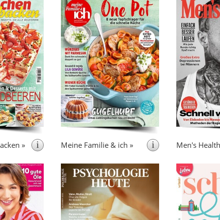
 6x pro Jahr
erscheint 13x pro Jahr
erscheint 1
hen & Backen”
meine Familie & ich bringt
le, die gerne mit
neben leckeren und
Ma
backen und mit
einfachen Rezepten auch
- es liefert mi
 „Lisa Kochen &
praktische Tipps für den
seinen Beiträg
s
Backen” liefert
Mit Beiträgen
ganzen Haushalt.
Nutzwert. Th
n im Alltag und
aus den Bereichen Gesundheit,
körperlich
Fülle von guten
Beauty, Wellness, Reisen, Auto,
Ernährun
.
Rezepten vor
Haushalt, Geld und Recht.
Lebensgenu
Freizeit
i
i
acken »
Meine Familie & ich »
Men's Health
onatlich + 6
erscheint monatlich
ersche
Sonderhefte
Psychologie Heute ist seit über
50 Jahren die führende
Bil
 die monatliche
Zeitschrift für Psychologie und
enga
le
Zeitschrift für