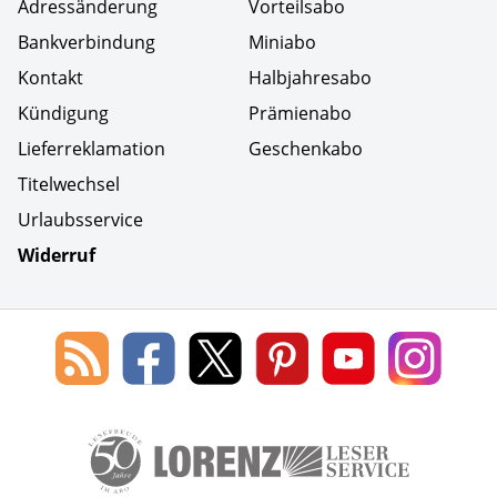
Adressänderung
Vorteilsabo
Bankverbindung
Miniabo
Kontakt
Halbjahresabo
Kündigung
Prämienabo
Lieferreklamation
Geschenkabo
Titelwechsel
Urlaubsservice
Widerruf
Social Media
Blog
Lorenz
Lorenz
Lorenz
Lorenz
Lorenz
des
Leserservice
Leserservice
Leserservice
Leserservice
Lesers
Lorenz
auf
auf
auf
Youtube
auf
Leserservice
Facebook
X
Pinterest
Kanal
Insta