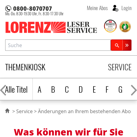
Meine Abos
Login
Mo.-Do. 8:30-19:30 Uhr,
Fr. 8:30-17:30 Uhr
Lorenz Leserservice
Suche
Zeitschriftensuche
THEMENKIOSK
SERVICE
Alle Titel
A
B
C
D
E
F
G
H
Service
Änderungen an Ihrem bestehenden Abo
Was können wir für Sie