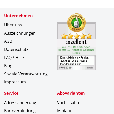
Zertifikate
Unternehmen
Kundenbe
Eine wirk
Über uns
Auszeichnungen
AGB
Datenschutz
FAQ / Hilfe
Blog
Soziale Verantwortung
Impressum
Service
Abovarianten
Adressänderung
Vorteilsabo
Bankverbindung
Miniabo