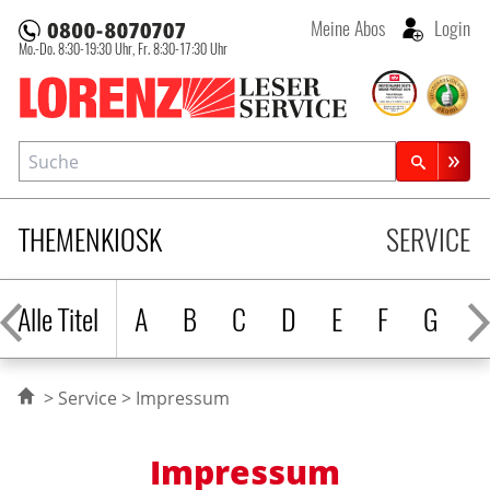
Meine Abos
Login
Mo.-Do. 8:30-19:30 Uhr,
Fr. 8:30-17:30 Uhr
Lorenz Leserservice
Suche
Zeitschriftensuche
THEMENKIOSK
SERVICE
Alle Titel
A
B
C
D
E
F
G
H
Service
Impressum
Impressum