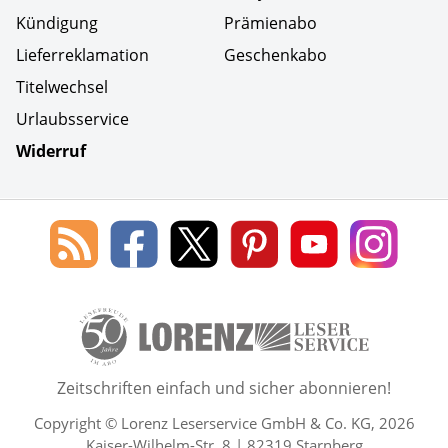
Kündigung
Prämienabo
Lieferreklamation
Geschenkabo
Titelwechsel
Urlaubsservice
Widerruf
Social Media
Blog
Lorenz
Lorenz
Lorenz
Lorenz
Lorenz
des
Leserservice
Leserservice
Leserservice
Leserservice
Lesers
Lorenz
auf
auf
auf
Youtube
auf
Leserservice
Facebook
X
Pinterest
Kanal
Insta
50 Lesefreude im Abo Jahre L
Zeitschriften einfach und sicher abonnieren!
Copyright © Lorenz Leserservice GmbH & Co. KG, 2026
Kaiser-Wilhelm-Str. 8 | 82319 Starnberg