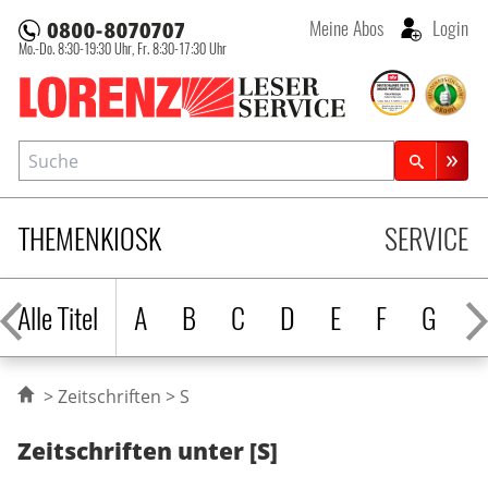
Meine Abos
Login
Mo.-Do. 8:30-19:30 Uhr,
Fr. 8:30-17:30 Uhr
Lorenz Leserservice
Suche
Zeitschriftensuche
THEMENKIOSK
SERVICE
Alle Titel
A
B
C
D
E
F
G
H
Zeitschriften
S
Zeitschriften unter [S]