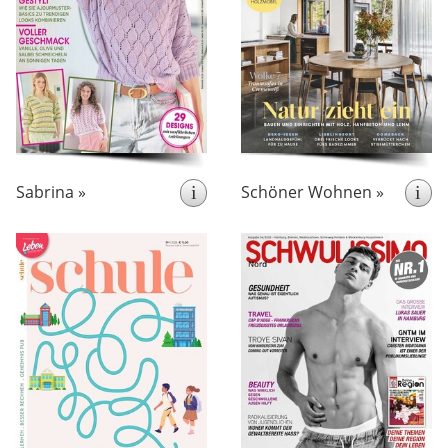
als 30 tolle Strickmaschen
Schöner
Wohnzeitschrift.
zum Nachmachen.
kreative
bringt
Wohnen
mit
Wohn-Anregungen
wunderschönen Fotos. Dazu
Wohn-Reportagen, Lifestyle-
Berichte und praktische
Hinweise von
Innenarchitekten.
Sabrina »
i
Schöner Wohnen »
i
erscheint 4x pro Jahr
erscheint monatlich
„Schule” ist das
SCHWULISSIMO ist das
Bildungsmagazin für
monatliche Lifestyle-
engagierte Eltern von
Magazin für die ganze
Die
Schulkindern.
Die
LGBTQI+ Community.
Zeitschrift konzentriert sich
Leser finden darin aktuelle
auf das Thema „Schule und
politische Nachrichten aus
Umfeld”.
dem LGBT-Bereich, Klatsch