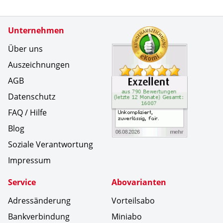
Zertifikate
Unternehmen
Kundenbe
Unkompliz
Über uns
Auszeichnungen
AGB
Datenschutz
FAQ / Hilfe
Blog
Soziale Verantwortung
Impressum
Service
Abovarianten
Adressänderung
Vorteilsabo
Bankverbindung
Miniabo