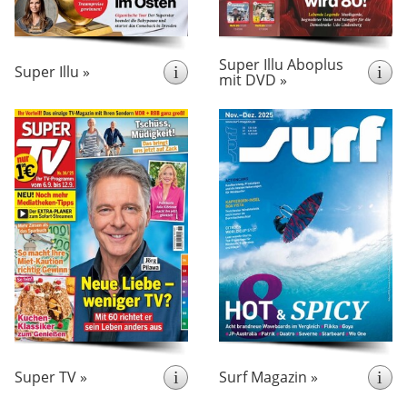
Unterhaltungsteil.
Unterhaltungsteil.
Zusätzlich zum Heft gibt es
Die SUPER Illu in der
alle 2 Monate einen tollen
Variante mit DVD finden Sie
Spielfilm auf DVD.
Super Illu Aboplus
HIER in unserem Shop
Super Illu »
i
i
mit DVD »
Die SUPER Illu in der
Variante ohne DVD finden
Sie HIER in unserem Shop
erscheint wöchentlich
erscheint 6x pro Jahr
Super TV ist die
aus
Faszinierende Bilder
wöchentliche
der Welt der Surfer. Dazu
Programmzeitschrift
gibt es die besten Tipps zu
speziell für die
Ausrüstung, Surfplätzen,
Fernsehzuschauer in den
Reportagen und vieles
Mit
neuen Bundesländern.
mehr.
Berichten über die TV-Stars
aus dem Osten sowie einem
umfangreichen
Ratgeberteil.
Super TV »
i
Surf Magazin »
i