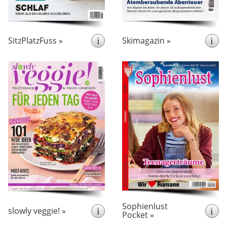
Interviews, Artikeln und
Diskussionsrunden
aufbereitet.
SitzPlatzFuss »
i
Skimagazin »
i
erscheint 7x pro Jahr
erscheint 13x pro Jahr
zeigt Rezepte
slowly veggie!
Die Familienromanserie
und Anleitungen für
Sophienlust dreht sich um
fleischlose Gerichte,
ein Kinderheim für Kinder
Wissenswertes über
jeden Alters in Not.
vegetarische und vegane
enthält
Sophienlust Pocket
sowie Restaurant
Zutaten
3 Geschichten im
Tipps mit vegetarischer und
handlichen Pocketformat.
veganer Küche.
Sophienlust
slowly veggie! »
i
i
Pocket »