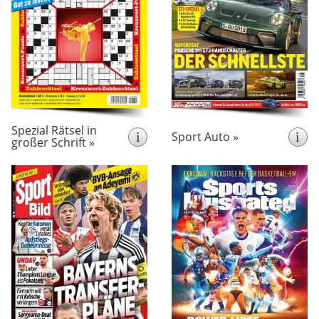
mit viel Rätselspass und mit
für ausschließlich
vielen Preisen und
leistungsstarke und
Das ganze Heft
Gewinnen.
sportliche Fahrzeuge. Dazu
ist in extra großer Schrift
ausführliche
besonders gut lesbar.
Hintergrundberichte aus
der Welt des Motorsports.
Spezial Rätsel in
i
Sport Auto »
i
großer Schrift »
erscheint wöchentlich
erscheint 6x pro Jahr
Jede Woche aktuelle
Sports Illustrated ist das
Berichte rund um Fussball
Sport-Magazin, bei dem
und weitere Sportarten.
sich nicht alles nur um
Mit Extra TV-Teil für alle
Nach dem
Fußball dreht.
Sportsendungen.
Vorbild der US-
amerikanischen Ausgabe
berichtet die Zeitschrift