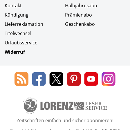
Kontakt
Halbjahresabo
Kündigung
Prämienabo
Lieferreklamation
Geschenkabo
Titelwechsel
Urlaubsservice
Widerruf
Social Media
Blog
Lorenz
Lorenz
Lorenz
Lorenz
Lorenz
des
Leserservice
Leserservice
Leserservice
Leserservice
Lesers
Lorenz
auf
auf
auf
Youtube
auf
Leserservice
Facebook
X
Pinterest
Kanal
Insta
50 Lesefreude im Abo Jahre L
Zeitschriften einfach und sicher abonnieren!