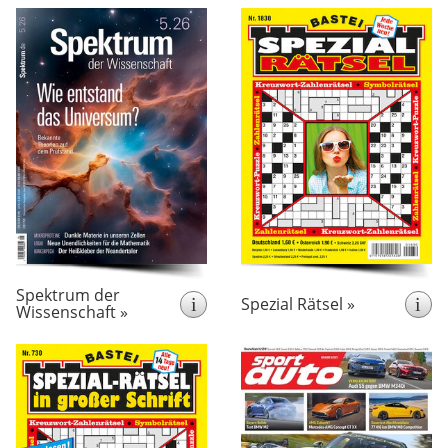
erscheint monatlich
erscheint wöchentlich
Monatlich informiert die
„Spezial Rätsel” - die
deutschsprachige Ausgabe
mit viel
Rätselzeitung
von Scientific American
mit vielen
Rätselspass und
aktuelle
über
.
Preisen und Gewinnen
Entwicklungen in
Wissenschaft, Forschung &
Technik.
Spektrum der
i
Spezial Rätsel »
i
Wissenschaft »
erscheint 14-täglich
erscheint 13x pro Jahr
Spezial Rätsel in großer
Sport Auto bringt in jeder
- die Rätselzeitung
Schrift
Ausgabe zahlreiche Tests