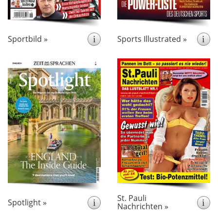
Sports Illustrated über
Basketball, Football, Golf,
Motorsport, Athletics,
Eishockey und Tennis.
Sportbild »
i
Sports Illustrated »
i
erscheint 14x pro Jahr
erscheint 6x pro Jahr
Auf einzigartige Weise
„St. Pauli Nachrichten”
verbindet Spotlight
Insider-
liefert
interessante Beiträge aus
rund um
Informationen
Kunst, Kultur, Politik und
.
Hamburger Kiez
den
Gesellschaft mit der
Spannende Reportagen und
Vermittlung von Englisch-
erotische Fotos - da ist für
Die Artikel
Kenntnissen.
jeden etwas dabei!
beziehen sich dabei stets
auf die gesamte
englischsprachige Welt.
St. Pauli
Spotlight »
i
i
Nachrichten »