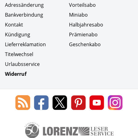
Adressänderung
Vorteilsabo
Bankverbindung
Miniabo
Kontakt
Halbjahresabo
Kündigung
Prämienabo
Lieferreklamation
Geschenkabo
Titelwechsel
Urlaubsservice
Widerruf
Social Media
Blog
Lorenz
Lorenz
Lorenz
Lorenz
Lorenz
des
Leserservice
Leserservice
Leserservice
Leserservice
Lesers
Lorenz
auf
auf
auf
Youtube
auf
Leserservice
Facebook
X
Pinterest
Kanal
Insta