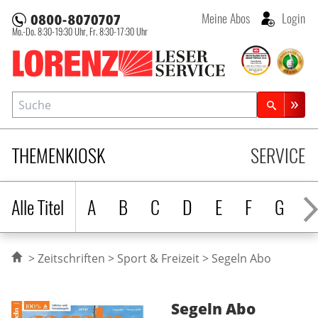
Meine Abos
Login
Mo.-Do. 8:30-19:30 Uhr,
Fr. 8:30-17:30 Uhr
Lorenz Leserservice
Suche
Zeitschriftensuche
THEMENKIOSK
SERVICE
Alle Titel
A
B
C
D
E
F
G
H
Zeitschriften
Sport & Freizeit
Segeln Abo
Segeln
Abo