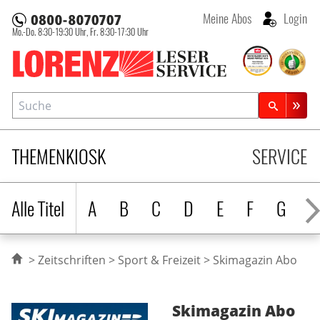
Meine Abos
Login
Mo.-Do. 8:30-19:30 Uhr,
Fr. 8:30-17:30 Uhr
Lorenz Leserservice
Suche
Zeitschriftensuche
THEMENKIOSK
SERVICE
Alle Titel
A
B
C
D
E
F
G
H
Zeitschriften
Sport & Freizeit
Skimagazin Abo
Skimagazin
Abo