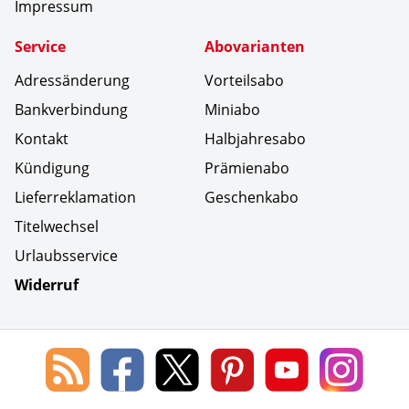
Impressum
Service
Abovarianten
Adressänderung
Vorteilsabo
Bankverbindung
Miniabo
Kontakt
Halbjahresabo
Kündigung
Prämienabo
Lieferreklamation
Geschenkabo
Titelwechsel
Urlaubsservice
Widerruf
Social Media
Blog
Lorenz
Lorenz
Lorenz
Lorenz
Lorenz
des
Leserservice
Leserservice
Leserservice
Leserservice
Lesers
Lorenz
auf
auf
auf
Youtube
auf