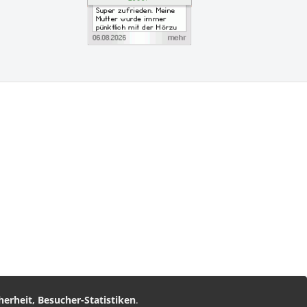
vice
am
nz Leserservice
herheit, Besucher-Statistiken
.