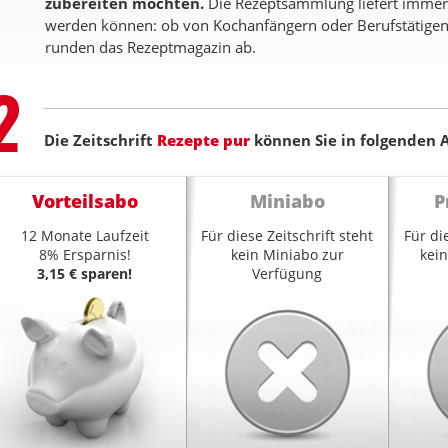
zubereiten möchten.
Die Rezeptsammlung liefert immer
werden können: ob von Kochanfängern oder Berufstätigen 
runden das Rezeptmagazin ab.
Step
2
Die Zeitschrift
Rezepte pur
können Sie in folgenden A
Vorteilsabo
Miniabo
P
12 Monate Laufzeit
Für diese Zeitschrift steht
Für di
8% Ersparnis!
kein Miniabo zur
kei
3,15 € sparen!
Verfügung