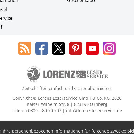
klamation
Geschenkabo
hsel
ervice
f
Blog
Lorenz
Lorenz
Lorenz
Lorenz
Lorenz
des
Leserservice
Leserservice
Leserservice
Leserservice
Leserser
Lorenz
auf
auf
auf
Youtube
auf
Leserservice
Facebook
X
Pinterest
Kanal
Instagr
50 Lesefreude im Abo Jahre Lore
Zeitschriften einfach und sicher abonnieren!
Copyright © Lorenz Leserservice GmbH & Co. KG, 2026
Kaiser-Wilhelm-Str. 8 | 82319 Starnberg
Telefon 0800 – 80 70 707 |
info@lorenz-leserservice.de
en Ihre personenbezogenen Informationen für folgende Zwecke:
Sic