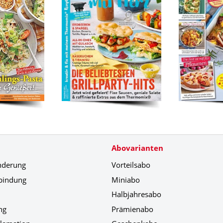
Abovarianten
nderung
Vorteilsabo
bindung
Miniabo
Halbjahresabo
ng
Prämienabo