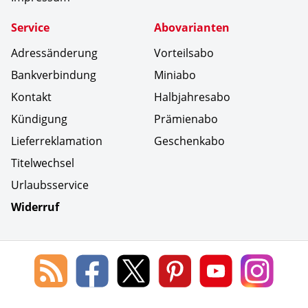
Service
Abovarianten
Adressänderung
Vorteilsabo
Bankverbindung
Miniabo
Kontakt
Halbjahresabo
Kündigung
Prämienabo
Lieferreklamation
Geschenkabo
Titelwechsel
Urlaubsservice
Widerruf
Social Media
Blog
Lorenz
Lorenz
Lorenz
Lorenz
Lorenz
des
Leserservice
Leserservice
Leserservice
Leserservice
Lesers
Lorenz
auf
auf
auf
Youtube
auf