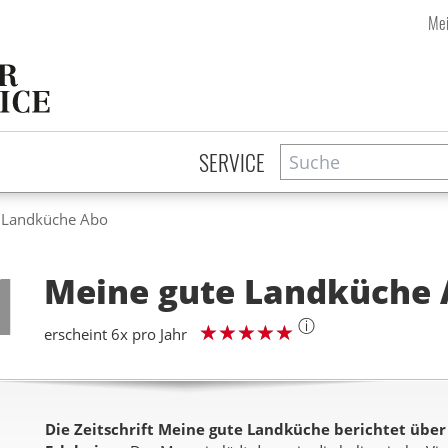
Mei
Suche
Zeitschriftensuche
SERVICE
 Landküche Abo
Step
1
Meine gute Landküche
ⓘ
erscheint 6x pro Jahr
Die Zeitschrift Meine gute Landküche berichtet über