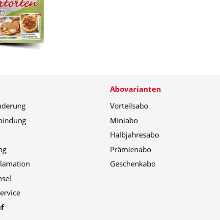
Abovarianten
nderung
Vorteilsabo
bindung
Miniabo
Halbjahresabo
ng
Prämienabo
klamation
Geschenkabo
hsel
ervice
f