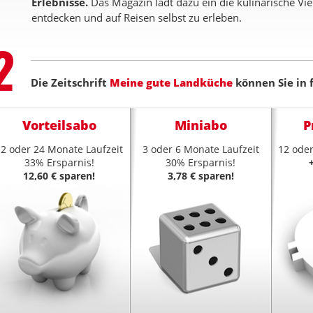
Erlebnisse.
Das Magazin lädt dazu ein die kulinarische Vi
entdecken und auf Reisen selbst zu erleben.
Step
2
Die Zeitschrift
Meine gute Landküche
können Sie in 
Vorteilsabo
Miniabo
P
12 oder 24 Monate Laufzeit
3 oder 6 Monate Laufzeit
12 oder
33% Ersparnis!
30% Ersparnis!
12,60 € sparen!
3,78 € sparen!