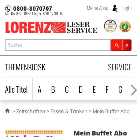
Meine Abos
Login
Mo.-Do. 8:30-19:30 Uhr,
Fr. 8:30-17:30 Uhr
Lorenz Leserservice
Suche
Zeitschriftensuche
THEMENKIOSK
SERVICE
Alle Titel
A
B
C
D
E
F
G
H
Zeitschriften
Essen & Trinken
Mein Buffet Abo
Mein Buffet
Abo