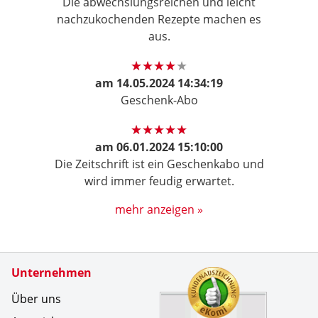
Die abwechslungsreichen und leicht
nachzukochenden Rezepte machen es
aus.
am
14.05.2024 14:34:19
Geschenk-Abo
am
06.01.2024 15:10:00
Die Zeitschrift ist ein Geschenkabo und
wird immer feudig erwartet.
mehr anzeigen »
Zertifikate
Unternehmen
Kundenbe
Zuverl&au
Über uns