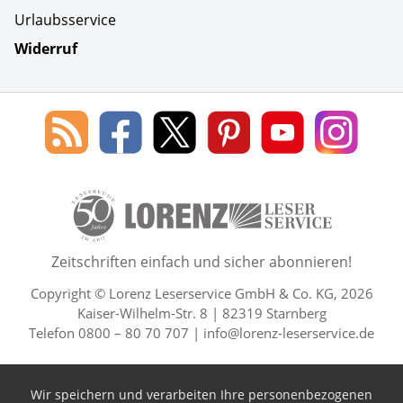
Urlaubsservice
Widerruf
Social Media
Blog
Lorenz
Lorenz
Lorenz
Lorenz
Lorenz
des
Leserservice
Leserservice
Leserservice
Leserservice
Lesers
Lorenz
auf
auf
auf
Youtube
auf
Leserservice
Facebook
X
Pinterest
Kanal
Insta
50 Lesefreude im Abo Jahre L
Zeitschriften einfach und sicher abonnieren!
Copyright © Lorenz Leserservice GmbH & Co. KG, 2026
Kaiser-Wilhelm-Str. 8 | 82319 Starnberg
Telefon 0800 – 80 70 707 |
info@lorenz-leserservice.de
Wir speichern und verarbeiten Ihre personenbezogenen