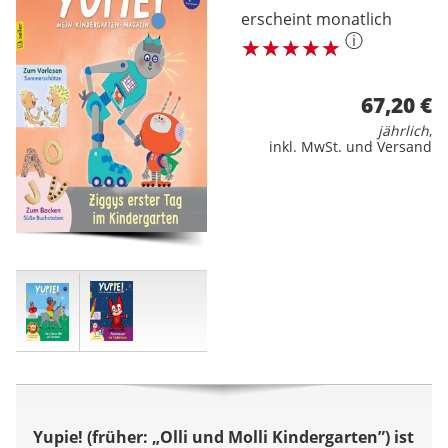
erscheint monatlich
ⓘ
67,20 €
jährlich
,
inkl. MwSt. und Versand
Yupie! (früher: „Olli und Molli Kindergarten”) ist