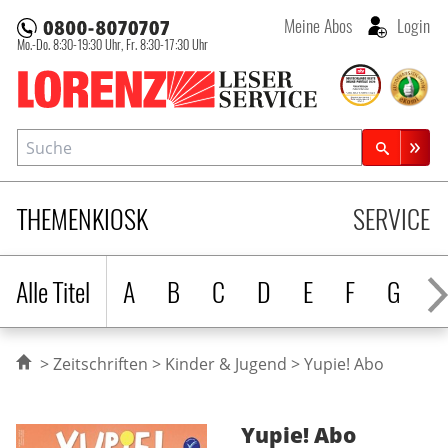
Meine Abos
Login
Mo.-Do. 8:30-19:30 Uhr,
Fr. 8:30-17:30 Uhr
Lorenz Leserservice
Suche
Zeitschriftensuche
THEMENKIOSK
SERVICE
Alle Titel
A
B
C
D
E
F
G
H
Zeitschriften
Kinder & Jugend
Yupie! Abo
Yupie!
Abo