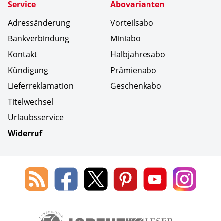
Service
Abovarianten
Adressänderung
Vorteilsabo
Bankverbindung
Miniabo
Kontakt
Halbjahresabo
Kündigung
Prämienabo
Lieferreklamation
Geschenkabo
Titelwechsel
Urlaubsservice
Widerruf
Social Media
Blog
Lorenz
Lorenz
Lorenz
Lorenz
Lorenz
des
Leserservice
Leserservice
Leserservice
Leserservice
Lesers
Lorenz
auf
auf
auf
Youtube
auf
Leserservice
Facebook
X
Pinterest
Kanal
Insta