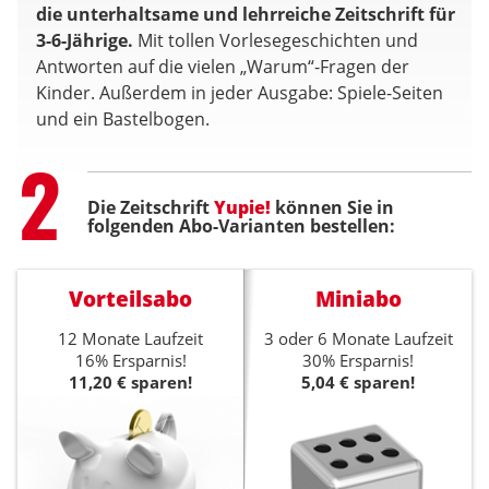
die unterhaltsame und lehrreiche Zeitschrift für
3-6-Jährige.
Mit tollen Vorlesegeschichten und
Antworten auf die vielen „Warum“-Fragen der
Kinder. Außerdem in jeder Ausgabe: Spiele-Seiten
und ein Bastelbogen.
Step
2
Die Zeitschrift
Yupie!
können Sie in
folgenden Abo-Varianten bestellen:
Vorteilsabo
Miniabo
12 Monate Laufzeit
3 oder 6 Monate Laufzeit
16% Ersparnis!
30% Ersparnis!
11,20 € sparen!
5,04 € sparen!