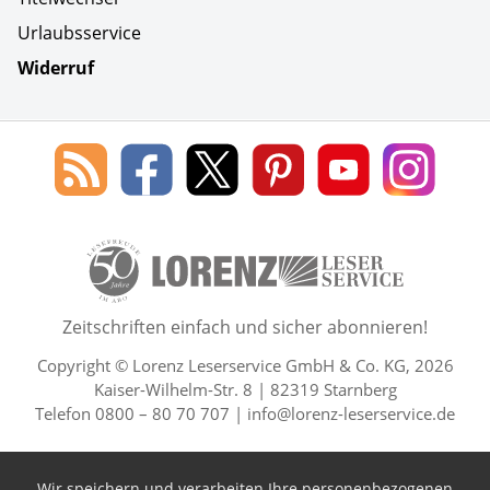
Urlaubsservice
Widerruf
Social Media
Blog
Lorenz
Lorenz
Lorenz
Lorenz
Lorenz
des
Leserservice
Leserservice
Leserservice
Leserservice
Lesers
Lorenz
auf
auf
auf
Youtube
auf
Leserservice
Facebook
X
Pinterest
Kanal
Insta
50 Lesefreude im Abo Jahre L
Zeitschriften einfach und sicher abonnieren!
Copyright © Lorenz Leserservice GmbH & Co. KG, 2026
Kaiser-Wilhelm-Str. 8 | 82319 Starnberg
Telefon 0800 – 80 70 707 |
info@lorenz-leserservice.de
Wir speichern und verarbeiten Ihre personenbezogenen