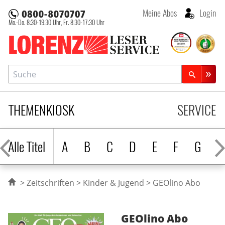
Meine Abos
Login
Mo.-Do. 8:30-19:30 Uhr,
Fr. 8:30-17:30 Uhr
Lorenz Leserservice
Suche
Zeitschriftensuche
THEMENKIOSK
SERVICE
Alle Titel
A
B
C
D
E
F
G
H
Zeitschriften
Kinder & Jugend
GEOlino Abo
GEOlino
Abo