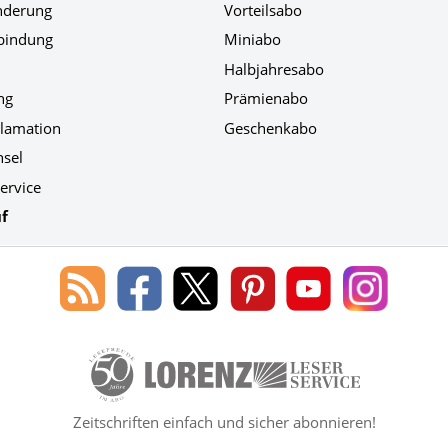
nderung
Vorteilsabo
bindung
Miniabo
Halbjahresabo
ng
Prämienabo
klamation
Geschenkabo
hsel
ervice
f
Blog
Lorenz
Lorenz
Lorenz
Lorenz
Lorenz
des
Leserservice
Leserservice
Leserservice
Leserservice
Leserser
Lorenz
auf
auf
auf
Youtube
auf
Leserservice
Facebook
X
Pinterest
Kanal
Instagr
50 Lesefreude im Abo Jahre Lore
Zeitschriften einfach und sicher abonnieren!