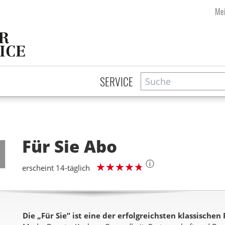
Mei
Suche
Zeitschriftensuche
SERVICE
Step
1
Für Sie
Abo
ⓘ
erscheint 14-täglich
Die „Für Sie” ist eine der erfolgreichsten klassischen