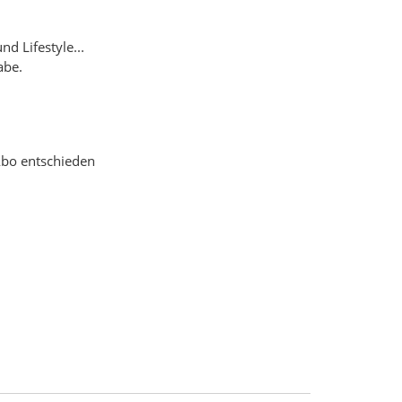
d Lifestyle...
abe.
 Abo entschieden