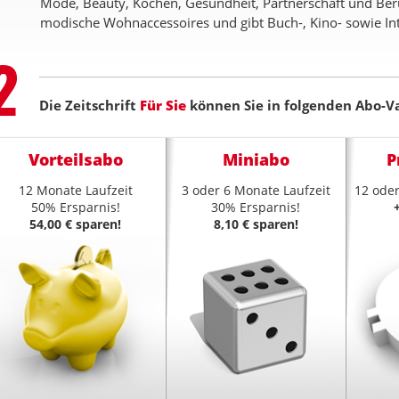
Mode, Beauty, Kochen, Gesundheit, Partnerschaft und Beruf
modische Wohnaccessoires und gibt Buch-, Kino- sowie Int
Step
2
Die Zeitschrift
Für Sie
können Sie in folgenden Abo-Va
Vorteilsabo
Miniabo
P
12 Monate Laufzeit
3 oder 6 Monate Laufzeit
12 oder
50% Ersparnis!
30% Ersparnis!
54,00 € sparen!
8,10 € sparen!