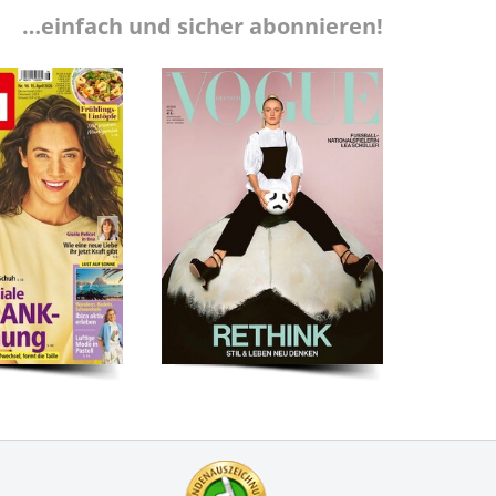
…einfach und sicher abonnieren!
Zertifikate
Kundenbewertung: 4.9 S
Meine ersten Erfahrunge