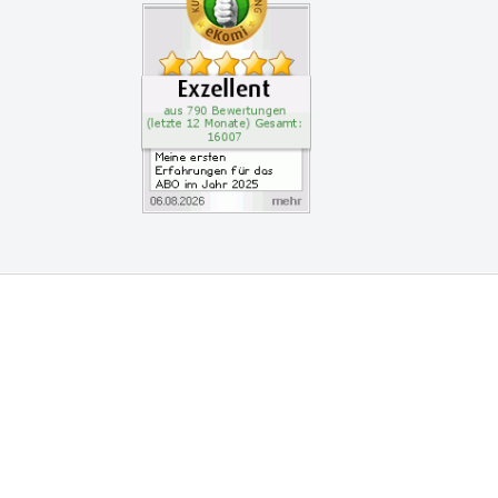
vice
am
nz Leserservice