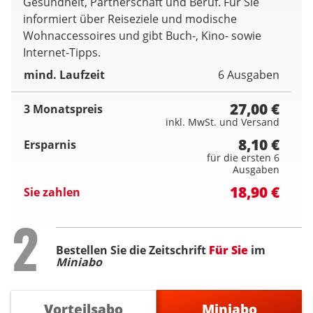
Gesundheit, Partnerschaft und Beruf. Für Sie
informiert über Reiseziele und modische
Wohnaccessoires und gibt Buch-, Kino- sowie
Internet-Tipps.
mind. Laufzeit
6 Ausgaben
27,00 €
3 Monatspreis
inkl. MwSt. und Versand
8,10 €
Ersparnis
für die ersten 6
Ausgaben
18,90 €
Sie zahlen
Step
2
Bestellen Sie die Zeitschrift
Für Sie
im
Miniabo
Vorteilsabo
Miniabo