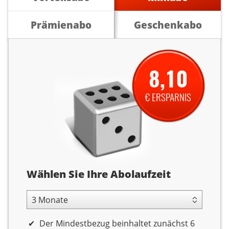
Prämienabo
Geschenkabo
8,10
€ ERSPARNIS
Abolaufzeit
Wählen Sie Ihre Abolaufzeit
3 Monate Laufzeit
Der Mindestbezug beinhaltet zunächst 6