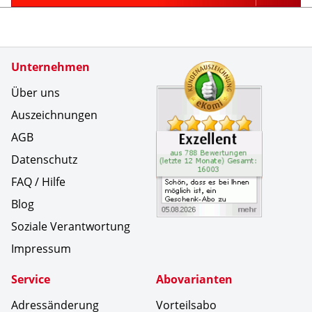
Zertifikate
Unternehmen
Kundenbe
Sch&ouml;
Über uns
Auszeichnungen
AGB
Datenschutz
FAQ / Hilfe
Blog
Soziale Verantwortung
Impressum
Service
Abovarianten
Adressänderung
Vorteilsabo