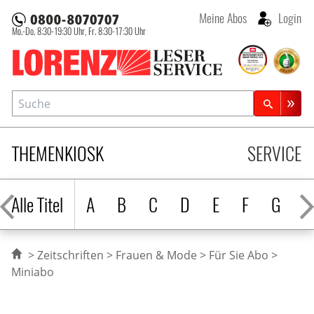
Meine Abos
Login
Mo.-Do. 8:30-19:30 Uhr,
Fr. 8:30-17:30 Uhr
Lorenz Leserservice
Suche
Zeitschriftensuche
THEMENKIOSK
SERVICE
Alle Titel
A
B
C
D
E
F
G
H
Zeitschriften
Frauen & Mode
Für Sie Abo
Miniabo