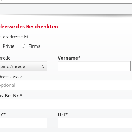
dresse des Beschenkten
eferadresse ist:
Privat
Firma
nrede
Vorname
*
resszusatz
raße, Nr.*
LZ*
Ort*