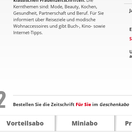
klassischen Frauenzeitschriften.
Die
Kernthemen sind: Mode, Beauty, Kochen,
J
Gesundheit, Partnerschaft und Beruf. Für Sie
informiert über Reiseziele und modische
Wohnaccessoires und gibt Buch-, Kino- sowie
E
Internet-Tipps.
S
U
a
Step
2
Bestellen Sie die Zeitschrift
Für Sie
im
Geschenkabo
Vorteilsabo
Miniabo
P