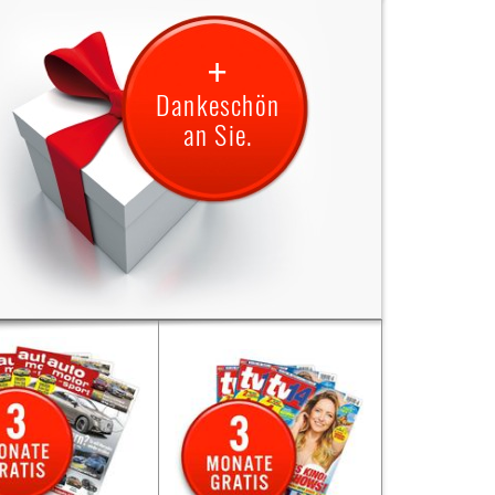
+
Dankeschön
an Sie.
verschenken ein Jahr
Sie verschenken ein Jahr
sespaß mit dem Titel
Für
Lesespaß mit dem Titel
s Dankeschön
Sie.
Als Dankeschön
Sie.
halten Sie von uns
3
erhalten Sie von uns
nate gratis die
Monate gratis die
chrift „Auto Motor
Die
Zeitschrift „TV14”.
ieferung
und Sport”.
Lieferung endet nach 3
et nach 3 Monaten
Monaten automatisch, es ist