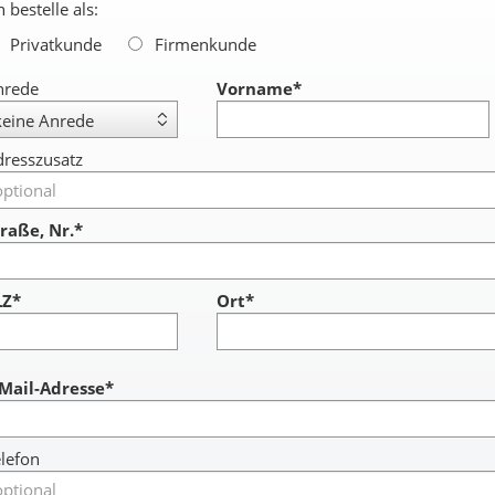
h bestelle als:
Privatkunde
Firmenkunde
nrede
Vorname
*
resszusatz
raße, Nr.*
LZ*
Ort*
ccount
-Mail-Adresse*
lefon