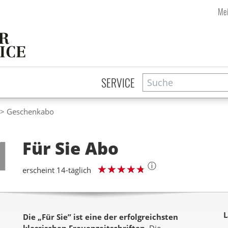
Mei
Suche
Zeitschriftensuche
SERVICE
Geschenkabo
Step
1
Für Sie
Abo
ⓘ
erscheint 14-täglich
L
Die „Für Sie” ist eine der erfolgreichsten