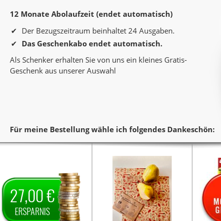
12 Monate Abolaufzeit (endet automatisch)
Der Bezugszeitraum beinhaltet 24 Ausgaben.
Das Geschenkabo endet automatisch.
Als Schenker erhalten Sie von uns ein kleines Gratis-
Geschenk aus unserer Auswahl
Für meine Bestellung wähle ich folgendes Dankeschön:
ankeschön
Sie verschenken ein Jahr
Sie verschenken ein Jahr
Sie 
Lesespaß mit der Zeitschrift
Für
Lesespaß mit dem Titel
Für
Le
Als Dankeschön
Für Sie.
Als Dankeschön
Sie.
Al
27,00 €
erhalten Sie von uns
erhalten Sie von uns ein Set
3
er
27,00 €
auf den
Ersparnis
bestehend aus zwei
Mo
Jahrespreis und zahlen somit
hochwertigen
Zeits
ERSPARNIS
81,00 €.
für ein Jahr nur
Bienenwachstüchern (ca. 25
Die L
x 25 cm und 30 x 30 cm).
end