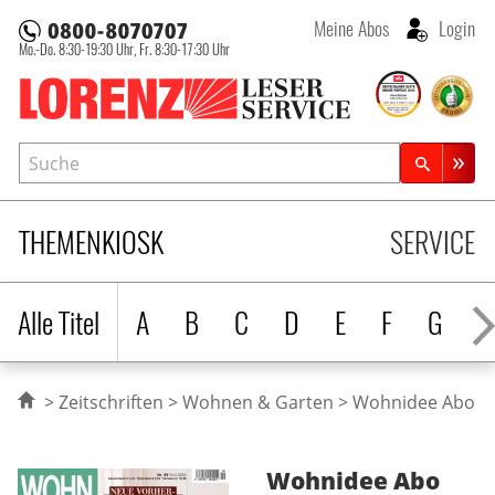
Meine Abos
Login
Mo.-Do. 8:30-19:30 Uhr,
Fr. 8:30-17:30 Uhr
Lorenz Leserservice
Suche
Zeitschriftensuche
THEMENKIOSK
SERVICE
Alle Titel
A
B
C
D
E
F
G
H
Zeitschriften
Wohnen & Garten
Wohnidee Abo
Wohnidee
Abo