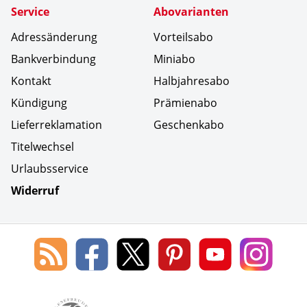
Service
Abovarianten
Adressänderung
Vorteilsabo
Bankverbindung
Miniabo
Kontakt
Halbjahresabo
Kündigung
Prämienabo
Lieferreklamation
Geschenkabo
Titelwechsel
Urlaubsservice
Widerruf
Social Media
Blog
Lorenz
Lorenz
Lorenz
Lorenz
Lorenz
des
Leserservice
Leserservice
Leserservice
Leserservice
Lesers
Lorenz
auf
auf
auf
Youtube
auf
Leserservice
Facebook
X
Pinterest
Kanal
Insta