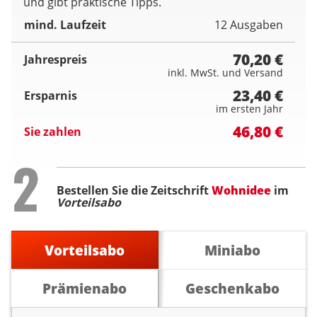
und gibt praktische Tipps.
mind. Laufzeit
12 Ausgaben
70,20 €
Jahrespreis
inkl. MwSt. und Versand
23,40 €
Ersparnis
im ersten Jahr
46,80 €
Sie zahlen
Step
2
Bestellen Sie die Zeitschrift
Wohnidee
im
Vorteilsabo
Vorteilsabo
Miniabo
Prämienabo
Geschenkabo