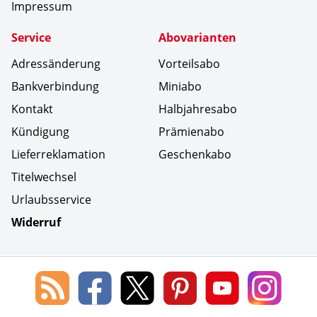
Impressum
Service
Abovarianten
Adressänderung
Vorteilsabo
Bankverbindung
Miniabo
Kontakt
Halbjahresabo
Kündigung
Prämienabo
Lieferreklamation
Geschenkabo
Titelwechsel
Urlaubsservice
Widerruf
Social Media
Blog
Lorenz
Lorenz
Lorenz
Lorenz
Lorenz
des
Leserservice
Leserservice
Leserservice
Leserservice
Lesers
Lorenz
auf
auf
auf
Youtube
auf