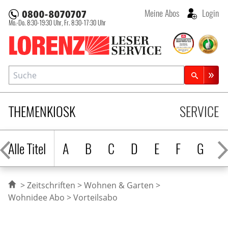
Meine Abos
Login
Mo.-Do. 8:30-19:30 Uhr,
Fr. 8:30-17:30 Uhr
Lorenz Leserservice
Suche
Zeitschriftensuche
THEMENKIOSK
SERVICE
Alle Titel
A
B
C
D
E
F
G
H
Zeitschriften
Wohnen & Garten
Wohnidee Abo
Vorteilsabo