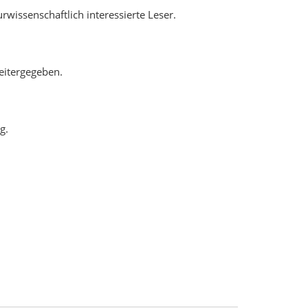
wissenschaftlich interessierte Leser.
weitergegeben.
g.