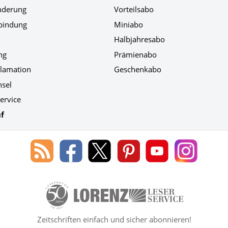
nderung
Vorteilsabo
bindung
Miniabo
Halbjahresabo
ng
Prämienabo
klamation
Geschenkabo
hsel
ervice
f
Blog
Lorenz
Lorenz
Lorenz
Lorenz
Lorenz
des
Leserservice
Leserservice
Leserservice
Leserservice
Leserser
Lorenz
auf
auf
auf
Youtube
auf
Leserservice
Facebook
X
Pinterest
Kanal
Instagr
50 Lesefreude im Abo Jahre Lore
Zeitschriften einfach und sicher abonnieren!