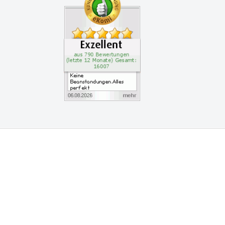
vice
am
nz Leserservice