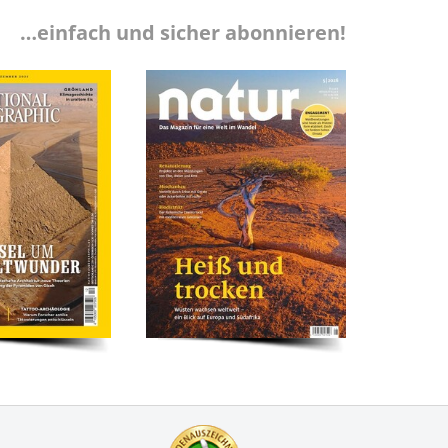
…einfach und sicher abonnieren!
Zertifikate
Kundenbewertung: 4.9 S
Keine Beanstandungen.Al