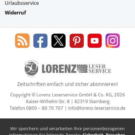
Urlaubsservice
Widerruf
Social Media
Blog
Lorenz
Lorenz
Lorenz
Lorenz
Lorenz
des
Leserservice
Leserservice
Leserservice
Leserservice
Lesers
Lorenz
auf
auf
auf
Youtube
auf
Leserservice
Facebook
X
Pinterest
Kanal
Insta
50 Lesefreude im Abo Jahre L
Zeitschriften einfach und sicher abonnieren!
Copyright © Lorenz Leserservice GmbH & Co. KG, 2026
Kaiser-Wilhelm-Str. 8 | 82319 Starnberg
Telefon 0800 – 80 70 707 |
info@lorenz-leserservice.de
Wir speichern und verarbeiten Ihre personenbezogenen
Informationen für folgende Zwecke:
Sicherheit, Besucher-