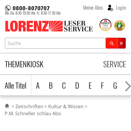
Meine Abos
Login
Mo.-Do. 8:30-19:30 Uhr,
Fr. 8:30-17:30 Uhr
Lorenz Leserservice
Suche
Zeitschriftensuche
THEMENKIOSK
SERVICE
Alle Titel
A
B
C
D
E
F
G
H
Zeitschriften
Kultur & Wissen
P.M. Schneller schlau Abo