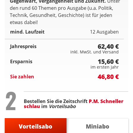
Gegenwart, Vergangenheit und Zukunft.
Unter
den rund 60 Themen pro Ausgabe (u.a. Politik,
Technik, Gesundheit, Geschichte) ist für jeden
etwas dabei!
mind. Laufzeit
12 Ausgaben
62,40 €
Jahrespreis
inkl. MwSt. und Versand
15,60 €
Ersparnis
im ersten Jahr
46,80 €
Sie zahlen
Step
2
Bestellen Sie die Zeitschrift
P.M. Schneller
schlau
im
Vorteilsabo
Vorteilsabo
Miniabo