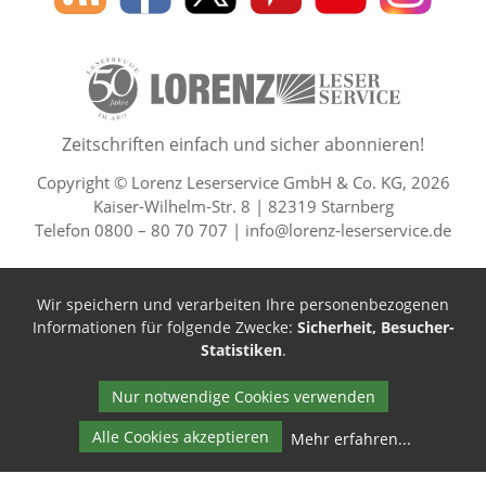
des
Leserservice
Leserservice
Leserservice
Leserservice
Lesers
Lorenz
auf
auf
auf
Youtube
auf
Leserservice
Facebook
X
Pinterest
Kanal
Insta
50 Lesefreude im Abo Jahre L
Zeitschriften einfach und sicher abonnieren!
Copyright © Lorenz Leserservice GmbH & Co. KG, 2026
Kaiser-Wilhelm-Str. 8 | 82319 Starnberg
Telefon 0800 – 80 70 707 |
info@lorenz-leserservice.de
Wir speichern und verarbeiten Ihre personenbezogenen
Informationen für folgende Zwecke:
Sicherheit, Besucher-
Statistiken
.
Nur notwendige Cookies verwenden
Alle Cookies akzeptieren
Mehr erfahren
...