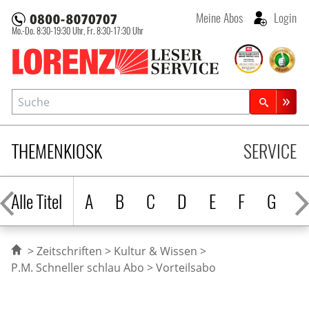
Meine Abos
Login
Mo.-Do. 8:30-19:30 Uhr,
Fr. 8:30-17:30 Uhr
Lorenz Leserservice
Suche
Zeitschriftensuche
THEMENKIOSK
SERVICE
Alle Titel
A
B
C
D
E
F
G
H
Zeitschriften
Kultur & Wissen
P.M. Schneller schlau Abo
Vorteilsabo