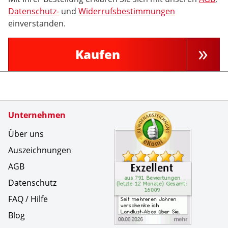
Datenschutz-
und
Widerrufsbestimmungen
einverstanden.
Kaufen
Zertifikate
Unternehmen
Kundenbe
Seit mehr
Über uns
Auszeichnungen
AGB
Datenschutz
FAQ / Hilfe
Blog