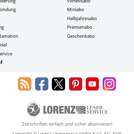
nderung
Vorteilsabo
bindung
Miniabo
Halbjahresabo
ng
Prämienabo
klamation
Geschenkabo
hsel
ervice
f
Blog
Lorenz
Lorenz
Lorenz
Lorenz
Lorenz
des
Leserservice
Leserservice
Leserservice
Leserservice
Leserser
Lorenz
auf
auf
auf
Youtube
auf
Leserservice
Facebook
X
Pinterest
Kanal
Instagr
50 Lesefreude im Abo Jahre Lore
Zeitschriften einfach und sicher abonnieren!
Copyright © Lorenz Leserservice GmbH & Co. KG, 2026