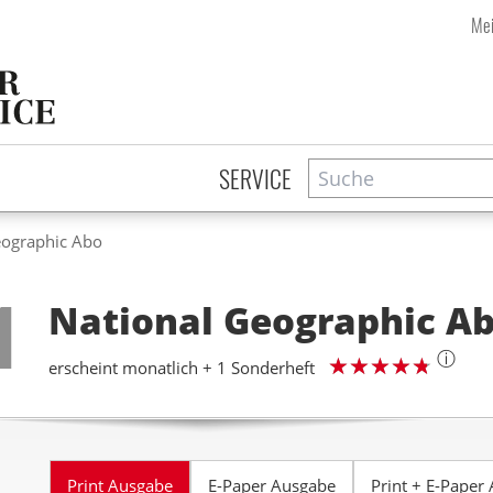
Mei
Suche
Zeitschriftensuche
SERVICE
eographic Abo
Step
1
National Geographic
A
ⓘ
erscheint monatlich + 1 Sonderheft
Print Ausgabe
E-Paper Ausgabe
Print + E-Paper