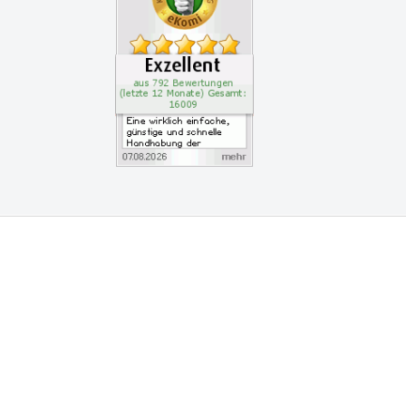
vice
am
nz Leserservice