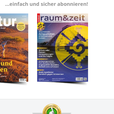
…einfach und sicher abonnieren!
Zertifikate
Kundenbewertung: 4.9 S
Eine wirklich einfache,