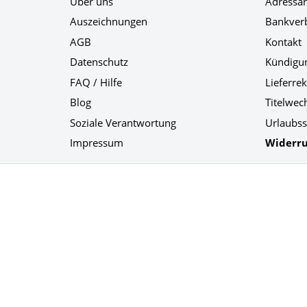
Über uns
Adressä
Auszeichnungen
Bankver
AGB
Kontakt
Datenschutz
Kündigu
FAQ / Hilfe
Lieferre
Blog
Titelwec
Soziale Verantwortung
Urlaubss
Impressum
Widerru
Social Media