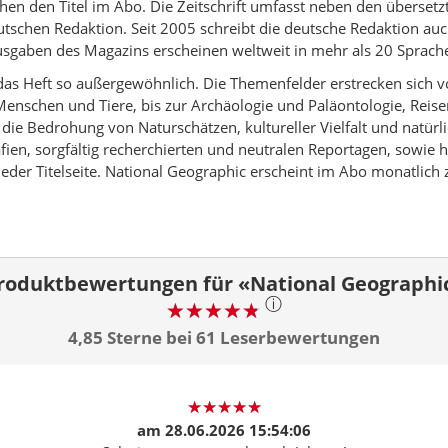
hen den Titel im Abo. Die Zeitschrift umfasst neben den überset
utschen Redaktion. Seit 2005 schreibt die deutsche Redaktion auc
sgaben des Magazins erscheinen weltweit in mehr als 20 Sprach
as Heft so außergewöhnlich. Die Themenfelder erstrecken sich v
Menschen und Tiere, bis zur Archäologie und Paläontologie, Reis
 die Bedrohung von Naturschätzen, kultureller Vielfalt und natür
afien, sorgfältig recherchierten und neutralen Reportagen, sowie
 jeder Titelseite. National Geographic erscheint im Abo monatlic
roduktbewertungen für «National Geographi
ⓘ
4,85 Sterne bei 61 Leserbewertungen
am
28.06.2026 15:54:06