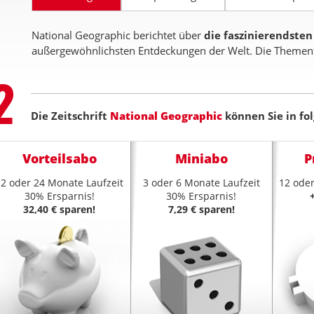
National Geographic berichtet über
die faszinierendste
außergewöhnlichsten Entdeckungen der Welt. Die Themenfeld
Step
2
Die Zeitschrift
National Geographic
können Sie in fo
Vorteilsabo
Miniabo
P
12 oder 24 Monate Laufzeit
3 oder 6 Monate Laufzeit
12 oder
30% Ersparnis!
30% Ersparnis!
32,40 € sparen!
7,29 € sparen!