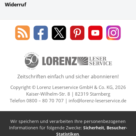
Widerruf
Social Media
Blog
Lorenz
Lorenz
Lorenz
Lorenz
Lorenz
des
Leserservice
Leserservice
Leserservice
Leserservice
Lesers
Lorenz
auf
auf
auf
Youtube
auf
Leserservice
Facebook
X
Pinterest
Kanal
Insta
50 Lesefreude im Abo Jahre L
Zeitschriften einfach und sicher abonnieren!
Copyright © Lorenz Leserservice GmbH & Co. KG, 2026
Kaiser-Wilhelm-Str. 8 | 82319 Starnberg
Telefon 0800 – 80 70 707 |
info@lorenz-leserservice.de
Wir speichern und verarbeiten Ihre personenbezogenen
Informationen für folgende Zwecke:
Sicherheit, Besucher-
Statistiken
.