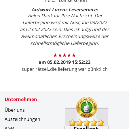
Info ..... Danke schön
Antwort Lorenz Leserservice:
Vielen Dank für Ihre Nachricht. Der
Lieferbeginn wird mit Ausgabe 03/2022
am 23.02.2022 sein. Dies ist aufgrund der
zweimonatlichen Erscheinungsweise der
schnellstmögliche Lieferbeginn.
am
05.02.2019 15:52:22
super rätsel..die lieferung war pünktlich
Zertifikate
Unternehmen
Kundenbe
Eine sch&
Über uns
Auszeichnungen
AGB