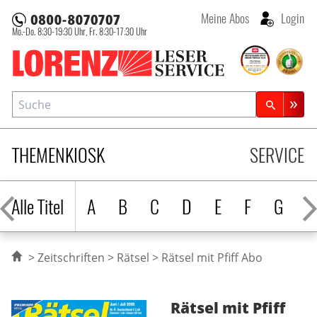
Meine Abos
Login
Mo.-Do. 8:30-19:30 Uhr,
Fr. 8:30-17:30 Uhr
Lorenz Leserservice
Suche
Zeitschriftensuche
THEMENKIOSK
SERVICE
Alle Titel
A
B
C
D
E
F
G
H
Zeitschriften
Rätsel
Rätsel mit Pfiff Abo
Rätsel mit Pfiff