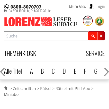
Meine Abos
Login
Mo.-Do. 8:30-19:30 Uhr,
Fr. 8:30-17:30 Uhr
Lorenz Leserservice
Suche
Zeitschriftensuche
THEMENKIOSK
SERVICE
Alle Titel
A
B
C
D
E
F
G
H
Zeitschriften
Rätsel
Rätsel mit Pfiff Abo
Miniabo