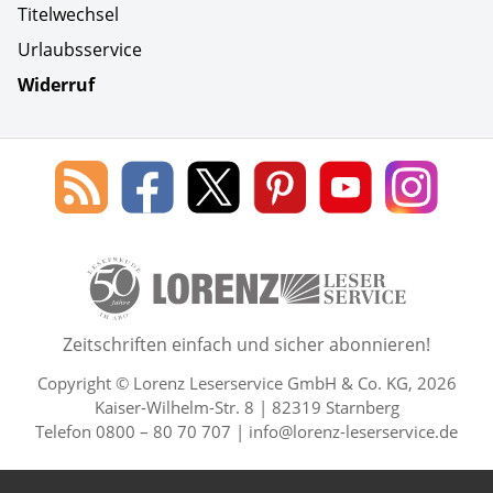
Titelwechsel
Urlaubsservice
Widerruf
Social Media
Blog
Lorenz
Lorenz
Lorenz
Lorenz
Lorenz
des
Leserservice
Leserservice
Leserservice
Leserservice
Lesers
Lorenz
auf
auf
auf
Youtube
auf
Leserservice
Facebook
X
Pinterest
Kanal
Insta
50 Lesefreude im Abo Jahre L
Zeitschriften einfach und sicher abonnieren!
Copyright © Lorenz Leserservice GmbH & Co. KG, 2026
Kaiser-Wilhelm-Str. 8 | 82319 Starnberg
Telefon 0800 – 80 70 707 |
info@lorenz-leserservice.de