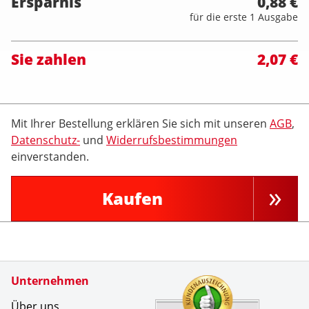
Ersparnis
0,88 €
für die erste 1 Ausgabe
Sie zahlen
2,07 €
Mit Ihrer Bestellung erklären Sie sich mit unseren
AGB
,
Datenschutz-
und
Widerrufsbestimmungen
einverstanden.
Kaufen
Zertifikate
Unternehmen
Kundenbe
Perfekter
Über uns