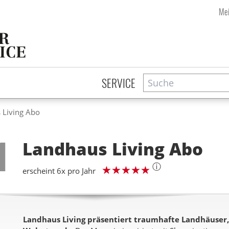
Mei
Suche
Zeitschriftensuche
SERVICE
 Living Abo
Step
1
Landhaus Living
Abo
ⓘ
erscheint 6x pro Jahr
Landhaus Living präsentiert traumhafte Landhäuser,