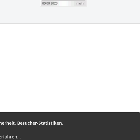
vice
am
nz Leserservice
herheit, Besucher-Statistiken
.
erfahren
...