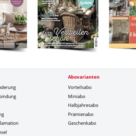
Abovarianten
nderung
Vorteilsabo
bindung
Miniabo
Halbjahresabo
ng
Prämienabo
klamation
Geschenkabo
hsel