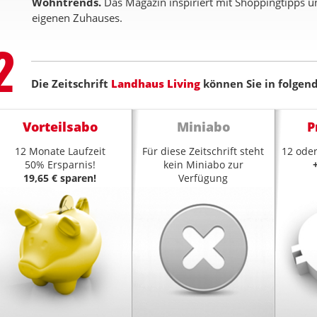
Wohntrends.
Das Magazin inspiriert mit Shoppingtipps u
eigenen Zuhauses.
Step
2
Die Zeitschrift
Landhaus Living
können Sie in folgen
Vorteilsabo
Miniabo
P
12 Monate Laufzeit
Für diese Zeitschrift steht
12 oder
50% Ersparnis!
kein Miniabo zur
19,65 € sparen!
Verfügung