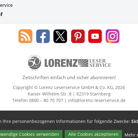
ervice
f
Blog
Lorenz
Lorenz
Lorenz
Lorenz
Lorenz
des
Leserservice
Leserservice
Leserservice
Leserservice
Leserser
Lorenz
auf
auf
auf
Youtube
auf
Leserservice
Facebook
X
Pinterest
Kanal
Instagr
50 Lesefreude im Abo Jahre Lore
Zeitschriften einfach und sicher abonnieren!
Copyright © Lorenz Leserservice GmbH & Co. KG, 2026
Kaiser-Wilhelm-Str. 8 | 82319 Starnberg
Telefon 0800 – 80 70 707 |
info@lorenz-leserservice.de
en Ihre personenbezogenen Informationen für folgende Zwecke:
Sic
twendige Cookies verwenden
Alle Cookies akzeptieren
Mehr 