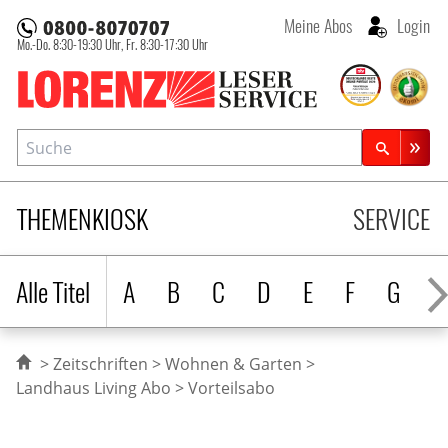
Meine Abos
Login
Mo.-Do. 8:30-19:30 Uhr,
Fr. 8:30-17:30 Uhr
Lorenz Leserservice
Suche
Zeitschriftensuche
THEMENKIOSK
SERVICE
Alle Titel
A
B
C
D
E
F
G
H
Zeitschriften
Wohnen & Garten
Landhaus Living Abo
Vorteilsabo