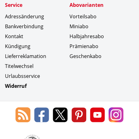
Service
Abovarianten
Adressänderung
Vorteilsabo
Bankverbindung
Miniabo
Kontakt
Halbjahresabo
Kündigung
Prämienabo
Lieferreklamation
Geschenkabo
Titelwechsel
Urlaubsservice
Widerruf
Social Media
Blog
Lorenz
Lorenz
Lorenz
Lorenz
Lorenz
des
Leserservice
Leserservice
Leserservice
Leserservice
Lesers
Lorenz
auf
auf
auf
Youtube
auf
Leserservice
Facebook
X
Pinterest
Kanal
Insta