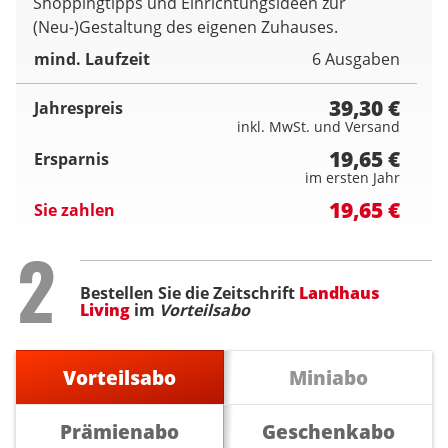
Shoppingtipps und Einrichtungsideen zur
(Neu-)Gestaltung des eigenen Zuhauses.
mind. Laufzeit
6 Ausgaben
39,30 €
Jahrespreis
inkl. MwSt. und Versand
19,65 €
Ersparnis
im ersten Jahr
19,65 €
Sie zahlen
Step
2
Bestellen Sie die Zeitschrift
Landhaus
Living
im
Vorteilsabo
Vorteilsabo
Miniabo
Prämienabo
Geschenkabo