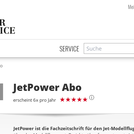
Mei
Suche
Zeitschriftensuche
SERVICE
bo
Step
1
JetPower
Abo
ⓘ
erscheint 6x pro Jahr
JetPower ist die Fachzeitschrift für den Jet-Modellflug