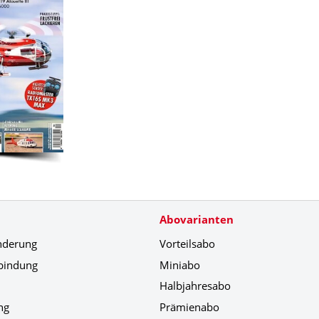
Abovarianten
nderung
Vorteilsabo
bindung
Miniabo
Halbjahresabo
ng
Prämienabo