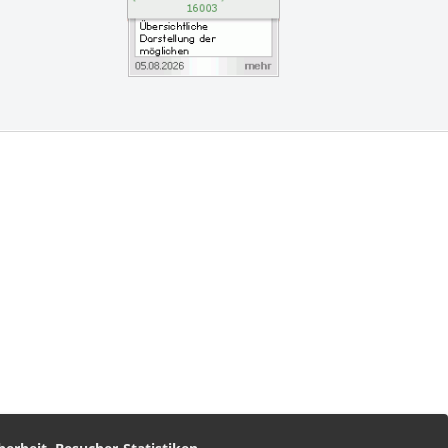
vice
am
nz Leserservice