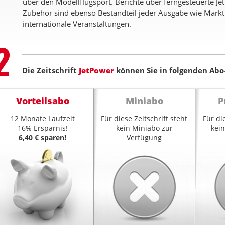
über den Modellflugsport. Berichte über ferngesteuerte J
Zubehör sind ebenso Bestandteil jeder Ausgabe wie Markt
internationale Veranstaltungen.
Step
2
Die Zeitschrift
JetPower
können Sie in folgenden Abo
Vorteilsabo
Miniabo
P
12 Monate Laufzeit
Für diese Zeitschrift steht
Für di
16% Ersparnis!
kein Miniabo zur
kei
6,40 € sparen!
Verfügung