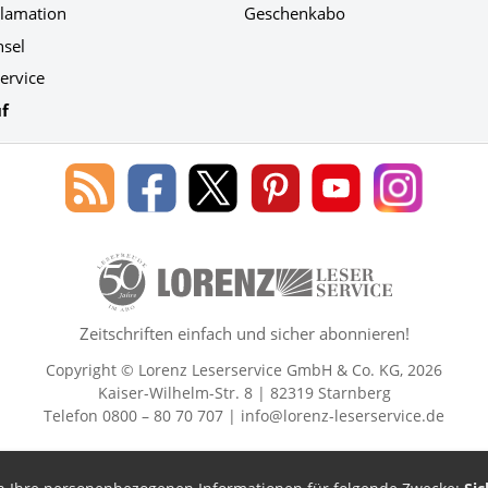
klamation
Geschenkabo
hsel
ervice
f
Blog
Lorenz
Lorenz
Lorenz
Lorenz
Lorenz
des
Leserservice
Leserservice
Leserservice
Leserservice
Leserser
Lorenz
auf
auf
auf
Youtube
auf
Leserservice
Facebook
X
Pinterest
Kanal
Instagr
50 Lesefreude im Abo Jahre Lore
Zeitschriften einfach und sicher abonnieren!
Copyright © Lorenz Leserservice GmbH & Co. KG, 2026
Kaiser-Wilhelm-Str. 8 | 82319 Starnberg
Telefon 0800 – 80 70 707 |
info@lorenz-leserservice.de