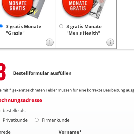
Die
Zeitschrift „Grazia”.
Zeitschrift „Men’s
Lieferung endet nach 3
Die Lieferung
Health”.
Monaten automatisch, es ist
endet nach 3 Monaten
keine Kündigung
keine
automatisch, es ist
3 gratis Monate
3 gratis Monate
notwendig.
Kündigung notwendig.
"Grazia"
"Men's Health"
i
i
Step
3
Bestellformular ausfüllen
le mit * gekennzeichneten Felder müssen für eine korrekte Bearbeitung ausg
echnungsadresse
h bestelle als:
Privatkunde
Firmenkunde
nrede
Vorname
*