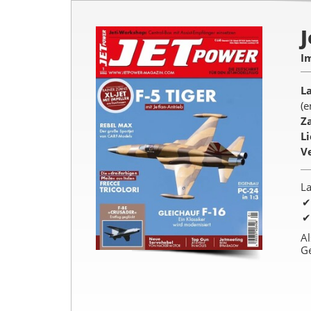
I
L
(e
Z
L
V
La
Al
G