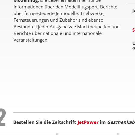
Modellflug.
Die Leser erhalten hier solide
Informationen über den Modellflugsport. Berichte
J
über ferngesteuerte Jetmodelle, Triebwerke,
Fernsteuerungen und Zubehör sind ebenso
Bestandteil jeder Ausgabe wie Marktneuheiten und
S
Berichte über nationale und internationale
Veranstaltungen.
U
a
Step
2
Bestellen Sie die Zeitschrift
JetPower
im
Geschenkab