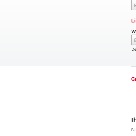
Za
L
W
De
G
I
Bi