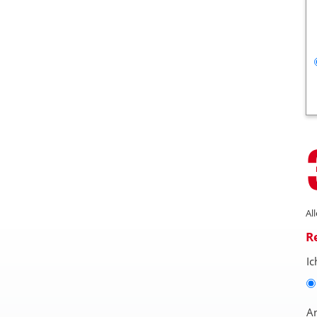
Al
R
Ic
A