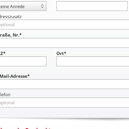
resszusatz
raße, Nr.*
LZ*
Ort*
ccount
-Mail-Adresse*
lefon