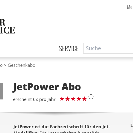
Mei
Suche
Zeitschriftensuche
SERVICE
bo
Geschenkabo
Step
1
JetPower
Abo
ⓘ
erscheint 6x pro Jahr
L
JetPower ist die Fachzeitschrift für den Jet-