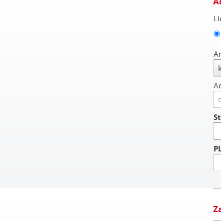
A
Li
A
Ad
St
P
Z