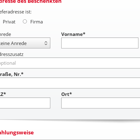
dresse des Beschenkten
eferadresse ist:
Privat
Firma
nrede
Vorname
*
resszusatz
raße, Nr.*
LZ*
Ort*
ahlungsweise