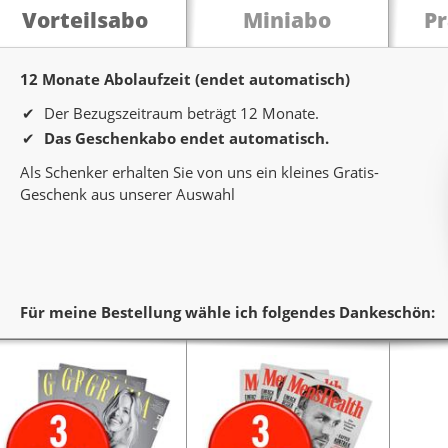
Vorteilsabo
Miniabo
P
12 Monate Abolaufzeit (endet automatisch)
Der Bezugszeitraum beträgt 12 Monate.
Das Geschenkabo endet automatisch.
Als Schenker erhalten Sie von uns ein kleines Gratis-
Geschenk aus unserer Auswahl
Für meine Bestellung wähle ich folgendes Dankeschön:
ankeschön
Sie verschenken ein Jahr
Sie verschenken ein Jahr
Lesespaß mit dem Titel
Lesespaß mit dem Titel
Als Dankeschön
JetPower.
Als Dankeschön
JetPower.
3
erhalten Sie von uns
3
erhalten Sie von uns
Monate gratis die
Monate gratis die