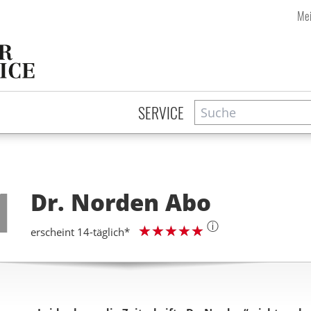
Mei
Suche
Zeitschriftensuche
SERVICE
Step
1
Dr. Norden
Abo
ⓘ
erscheint 14-täglich*