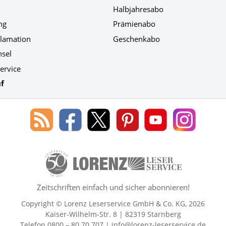
Halbjahresabo
ng
Prämienabo
klamation
Geschenkabo
hsel
ervice
f
Blog
Lorenz
Lorenz
Lorenz
Lorenz
Lorenz
des
Leserservice
Leserservice
Leserservice
Leserservice
Leserser
Lorenz
auf
auf
auf
Youtube
auf
Leserservice
Facebook
X
Pinterest
Kanal
Instagr
50 Lesefreude im Abo Jahre Lore
Zeitschriften einfach und sicher abonnieren!
Copyright © Lorenz Leserservice GmbH & Co. KG, 2026
Kaiser-Wilhelm-Str. 8 | 82319 Starnberg
Telefon 0800 – 80 70 707 |
info@lorenz-leserservice.de