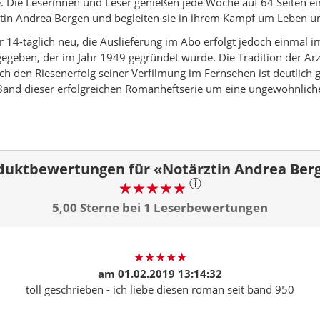
te. Die Leserinnen und Leser genießen jede Woche auf 64 Seiten
tin Andrea Bergen und begleiten sie in ihrem Kampf um Leben u
r 14-täglich neu, die Auslieferung im Abo erfolgt jedoch einma
geben, der im Jahr 1949 gegründet wurde. Die Tradition der Arz
h den Riesenerfolg seiner Verfilmung im Fernsehen ist deutlich 
 Band dieser erfolgreichen Romanheftserie um eine ungewöhnlich
duktbewertungen für «Notärztin Andrea Ber
ⓘ
5,00 Sterne bei 1 Leserbewertungen
am
01.02.2019 13:14:32
toll geschrieben - ich liebe diesen roman seit band 950