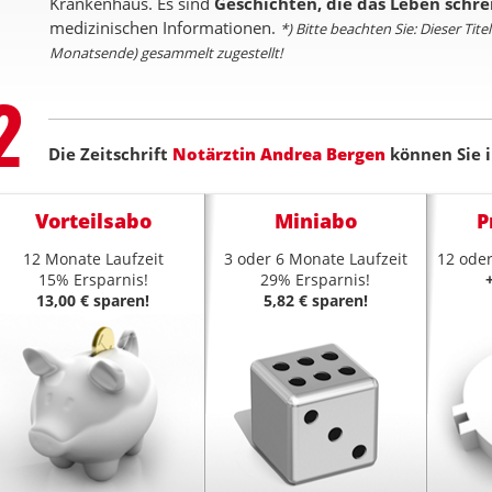
Krankenhaus. Es sind
Geschichten, die das Leben schre
medizinischen Informationen.
*) Bitte beachten Sie: Dieser Ti
Monatsende) gesammelt zugestellt!
Step
2
Die Zeitschrift
Notärztin Andrea Bergen
können Sie i
Vorteilsabo
Miniabo
P
12 Monate Laufzeit
3 oder 6 Monate Laufzeit
12 oder
15% Ersparnis!
29% Ersparnis!
13,00 € sparen!
5,82 € sparen!