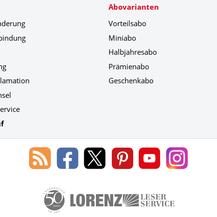
Abovarianten
nderung
Vorteilsabo
bindung
Miniabo
Halbjahresabo
ng
Prämienabo
klamation
Geschenkabo
hsel
ervice
f
Blog
Lorenz
Lorenz
Lorenz
Lorenz
Lorenz
des
Leserservice
Leserservice
Leserservice
Leserservice
Leserser
Lorenz
auf
auf
auf
Youtube
auf
Leserservice
Facebook
X
Pinterest
Kanal
Instagr