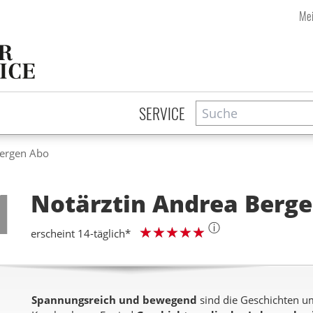
Mei
Suche
Zeitschriftensuche
SERVICE
Bergen Abo
Step
1
Notärztin Andrea Berg
ⓘ
erscheint 14-täglich*
Spannungsreich und bewegend
sind die Geschichten u