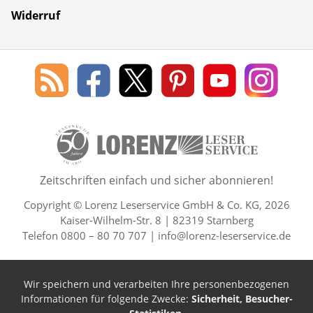
Widerruf
Social Media
Blog
Lorenz
Lorenz
Lorenz
Lorenz
Lorenz
des
Leserservice
Leserservice
Leserservice
Leserservice
Lesers
Lorenz
auf
auf
auf
Youtube
auf
Leserservice
Facebook
X
Pinterest
Kanal
Insta
50 Lesefreude im Abo Jahre L
Zeitschriften einfach und sicher abonnieren!
Copyright © Lorenz Leserservice GmbH & Co. KG, 2026
Kaiser-Wilhelm-Str. 8 | 82319 Starnberg
Telefon 0800 – 80 70 707 |
info@lorenz-leserservice.de
Wir speichern und verarbeiten Ihre personenbezogenen
Informationen für folgende Zwecke:
Sicherheit, Besucher-