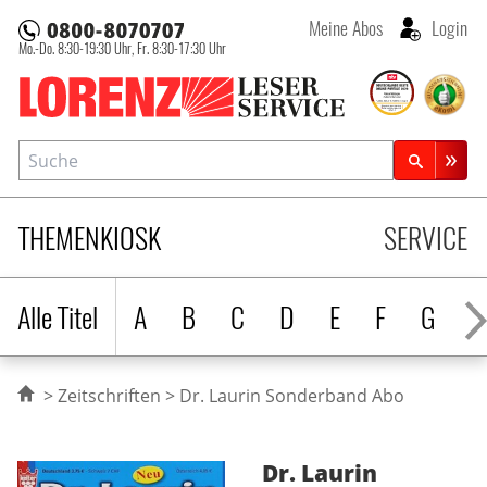
Meine Abos
Login
Mo.-Do. 8:30-19:30 Uhr,
Fr. 8:30-17:30 Uhr
Lorenz Leserservice
Suche
Zeitschriftensuche
THEMENKIOSK
SERVICE
Alle Titel
A
B
C
D
E
F
G
H
Zeitschriften
Dr. Laurin Sonderband Abo
Dr. Laurin