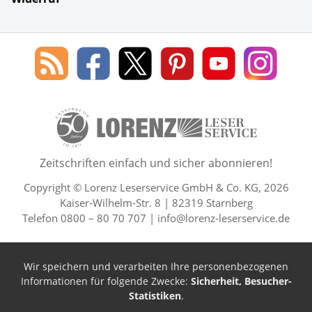
Social Media
Blog
Lorenz
Lorenz
Lorenz
Lorenz
Lorenz
des
Leserservice
Leserservice
Leserservice
Leserservice
Lesers
Lorenz
auf
auf
auf
Youtube
auf
Leserservice
Facebook
X
Pinterest
Kanal
Insta
50 Lesefreude im Abo Jahre L
Zeitschriften einfach und sicher abonnieren!
Copyright © Lorenz Leserservice GmbH & Co. KG, 2026
Kaiser-Wilhelm-Str. 8 | 82319 Starnberg
Telefon 0800 – 80 70 707 |
info@lorenz-leserservice.de
Wir speichern und verarbeiten Ihre personenbezogenen
Informationen für folgende Zwecke:
Sicherheit, Besucher-
Statistiken
.