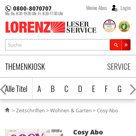
Meine Abos
Login
Mo.-Do. 8:30-19:30 Uhr,
Fr. 8:30-17:30 Uhr
Lorenz Leserservice
Suche
Zeitschriftensuche
THEMENKIOSK
SERVICE
Alle Titel
A
B
C
D
E
F
G
H
Zeitschriften
Wohnen & Garten
Cosy Abo
Cosy
Abo