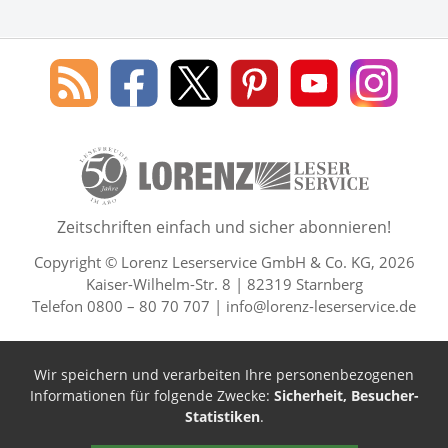
Social Media
Blog
Lorenz
Lorenz
Lorenz
Lorenz
Lorenz
des
Leserservice
Leserservice
Leserservice
Leserservice
Lesers
Lorenz
auf
auf
auf
Youtube
auf
Leserservice
Facebook
X
Pinterest
Kanal
Insta
50 Lesefreude im Abo Jahre L
Zeitschriften einfach und sicher abonnieren!
Copyright © Lorenz Leserservice GmbH & Co. KG, 2026
Kaiser-Wilhelm-Str. 8 | 82319 Starnberg
Telefon 0800 – 80 70 707 |
info@lorenz-leserservice.de
Wir speichern und verarbeiten Ihre personenbezogenen
Informationen für folgende Zwecke:
Sicherheit, Besucher-
Statistiken
.