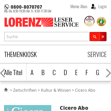
Meine Abos
Login
Mo.-Do. 8:30-19:30 Uhr,
Fr. 8:30-17:30 Uhr
Lorenz Leserservice
Suche
Zeitschriftensuche
THEMENKIOSK
SERVICE
Alle Titel
A
B
C
D
E
F
G
H
Zeitschriften
Kultur & Wissen
Cicero Abo
Cicero
Abo