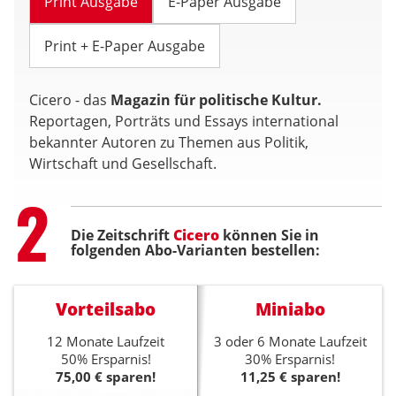
Print Ausgabe
E-Paper Ausgabe
Print + E-Paper Ausgabe
Cicero - das
Magazin für politische Kultur.
Reportagen, Porträts und Essays international
bekannter Autoren zu Themen aus Politik,
Wirtschaft und Gesellschaft.
Step
2
Die Zeitschrift
Cicero
können Sie in
folgenden Abo-Varianten bestellen:
Vorteilsabo
Miniabo
12 Monate Laufzeit
3 oder 6 Monate Laufzeit
50% Ersparnis!
30% Ersparnis!
75,00 € sparen!
11,25 € sparen!