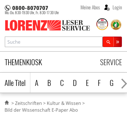
Meine Abos
Login
Mo.-Do. 8:30-19:30 Uhr,
Fr. 8:30-17:30 Uhr
Lorenz Leserservice
Suche
Zeitschriftensuche
THEMENKIOSK
SERVICE
Alle Titel
A
B
C
D
E
F
G
H
Zeitschriften
Kultur & Wissen
Bild der Wissenschaft E-Paper Abo