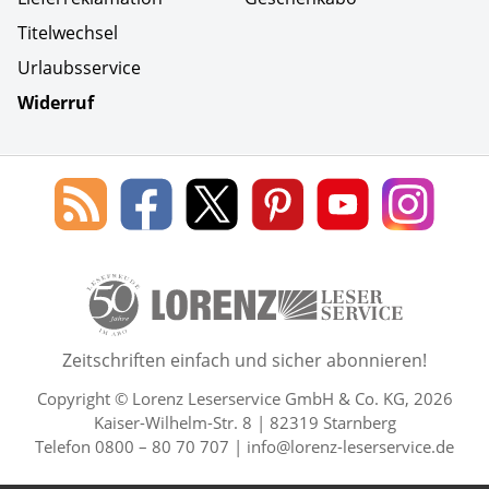
Titelwechsel
Urlaubsservice
Widerruf
Social Media
Blog
Lorenz
Lorenz
Lorenz
Lorenz
Lorenz
des
Leserservice
Leserservice
Leserservice
Leserservice
Lesers
Lorenz
auf
auf
auf
Youtube
auf
Leserservice
Facebook
X
Pinterest
Kanal
Insta
50 Lesefreude im Abo Jahre L
Zeitschriften einfach und sicher abonnieren!
Copyright © Lorenz Leserservice GmbH & Co. KG, 2026
Kaiser-Wilhelm-Str. 8 | 82319 Starnberg
Telefon 0800 – 80 70 707 |
info@lorenz-leserservice.de