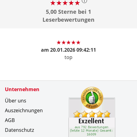
ⓘ
5,00 Sterne bei 1
Leserbewertungen
am
20.01.2026 09:42:11
top
Zertifikate
Unternehmen
Kundenbe
Eine wirk
Über uns
Auszeichnungen
AGB
Datenschutz