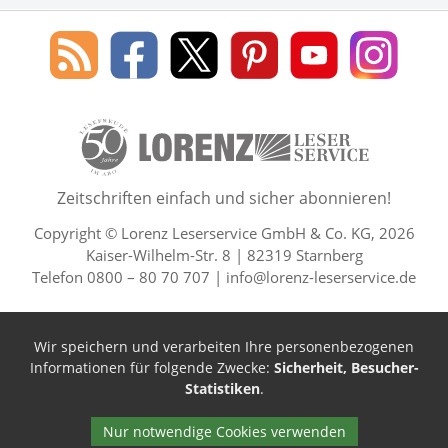
Social Media
Blog
Lorenz
Lorenz
Lorenz
Lorenz
Lorenz
des
Leserservice
Leserservice
Leserservice
Leserservice
Lesers
Lorenz
auf
auf
auf
Youtube
auf
Leserservice
Facebook
X
Pinterest
Kanal
Insta
50 Lesefreude im Abo Jahre L
Zeitschriften einfach und sicher abonnieren!
Copyright © Lorenz Leserservice GmbH & Co. KG, 2026
Kaiser-Wilhelm-Str. 8 | 82319 Starnberg
Telefon 0800 – 80 70 707 |
info@lorenz-leserservice.de
Wir speichern und verarbeiten Ihre personenbezogenen
Informationen für folgende Zwecke:
Sicherheit, Besucher-
Statistiken
.
Nur notwendige Cookies verwenden