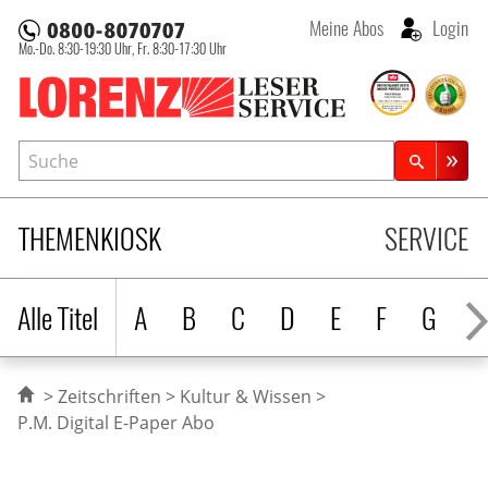
Meine Abos
Login
Mo.-Do. 8:30-19:30 Uhr,
Fr. 8:30-17:30 Uhr
Lorenz Leserservice
Suche
Zeitschriftensuche
THEMENKIOSK
SERVICE
Alle Titel
A
B
C
D
E
F
G
H
Zeitschriften
Kultur & Wissen
P.M. Digital E-Paper Abo