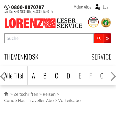
Meine Abos
Login
Mo.-Do. 8:30-19:30 Uhr,
Fr. 8:30-17:30 Uhr
Lorenz Leserservice
Suche
Zeitschriftensuche
THEMENKIOSK
SERVICE
Alle Titel
A
B
C
D
E
F
G
H
Zeitschriften
Reisen
Condé Nast Traveller Abo
Vorteilsabo