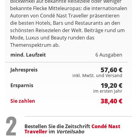
Blickwinkel auf bekannte Reiseziele oder weniger
bekannte Flecke Mitteleuropas: die internationalen
Autoren von Condé Nast Traveller präsentieren
die besten Hotels, Bars und Restaurants an den
schönsten Reisezielen der Welt. Beiträge rund um
Mode, Luxus und Beauty runden das
Themenspektrum ab.
mind. Laufzeit
6 Ausgaben
57,60 €
Jahrespreis
inkl. MwSt. und Versand
19,20 €
Ersparnis
im ersten Jahr
38,40 €
Sie zahlen
Step
2
Bestellen Sie die Zeitschrift
Condé Nast
Traveller
im
Vorteilsabo