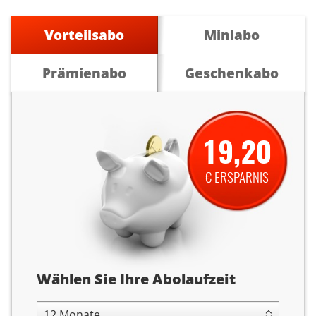
Vorteilsabo
Miniabo
Prämienabo
Geschenkabo
19,20
€ ERSPARNIS
Abolaufzeit
Wählen Sie Ihre Abolaufzeit