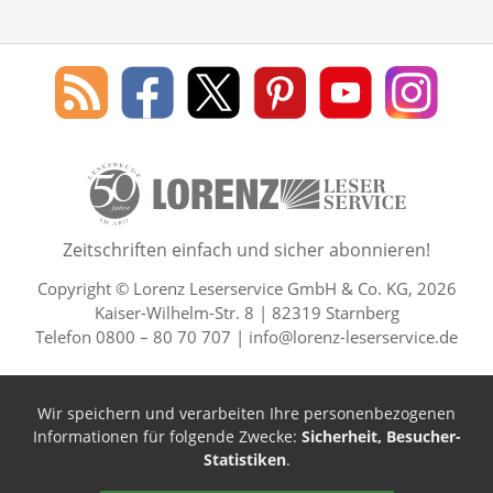
Social Media
Blog
Lorenz
Lorenz
Lorenz
Lorenz
Lorenz
des
Leserservice
Leserservice
Leserservice
Leserservice
Lesers
Lorenz
auf
auf
auf
Youtube
auf
Leserservice
Facebook
X
Pinterest
Kanal
Insta
50 Lesefreude im Abo Jahre L
Zeitschriften einfach und sicher abonnieren!
Copyright © Lorenz Leserservice GmbH & Co. KG, 2026
Kaiser-Wilhelm-Str. 8 | 82319 Starnberg
Telefon 0800 – 80 70 707 |
info@lorenz-leserservice.de
Wir speichern und verarbeiten Ihre personenbezogenen
Informationen für folgende Zwecke:
Sicherheit, Besucher-
Statistiken
.