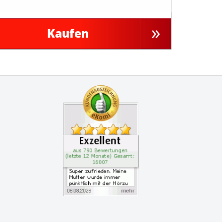
Kaufen
Zertifikate
Kundenbewertung: 4.9 S
Super zufrieden. Meine 