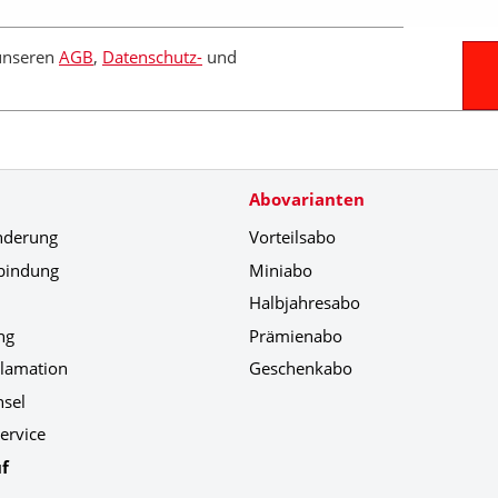
 unseren
AGB
,
Datenschutz-
und
Abovarianten
nderung
Vorteilsabo
bindung
Miniabo
Halbjahresabo
ng
Prämienabo
klamation
Geschenkabo
hsel
ervice
f