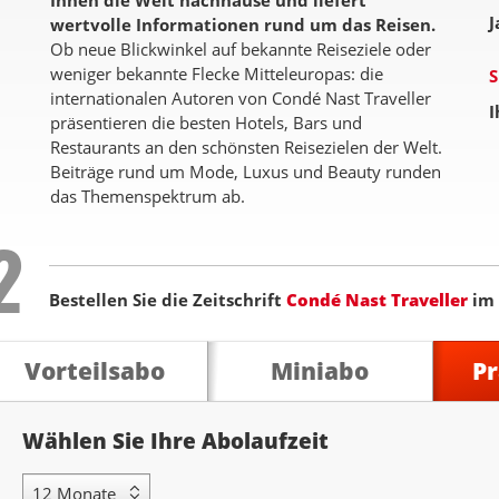
Ihnen die Welt nachhause und liefert
J
wertvolle Informationen rund um das Reisen.
Ob neue Blickwinkel auf bekannte Reiseziele oder
weniger bekannte Flecke Mitteleuropas: die
S
internationalen Autoren von Condé Nast Traveller
I
präsentieren die besten Hotels, Bars und
Restaurants an den schönsten Reisezielen der Welt.
Beiträge rund um Mode, Luxus und Beauty runden
das Themenspektrum ab.
Step
2
Bestellen Sie die Zeitschrift
Condé Nast Traveller
im
Vorteilsabo
Miniabo
P
Abolaufzeit
Wählen Sie Ihre Abolaufzeit