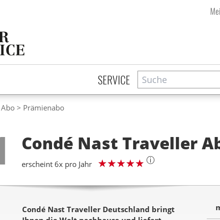
Mei
Suche
Zeitschriftensuche
SERVICE
r Abo
Prämienabo
Step
1
Condé Nast Traveller
A
ⓘ
erscheint 6x pro Jahr
m
Condé Nast Traveller Deutschland bringt