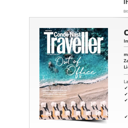
I
Bi
I
m
Z
L
La