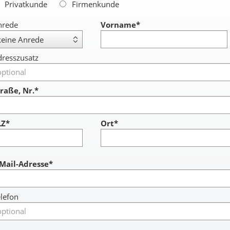
Privatkunde
Firmenkunde
nrede
Vorname
*
resszusatz
raße, Nr.*
LZ*
Ort*
ccount
-Mail-Adresse*
lefon