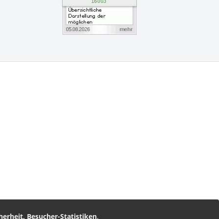
vice
am
nz Leserservice
herheit, Besucher-Statistiken
.