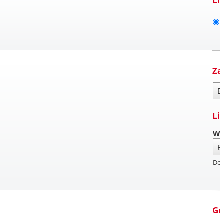
L
Z
Za
L
W
De
G