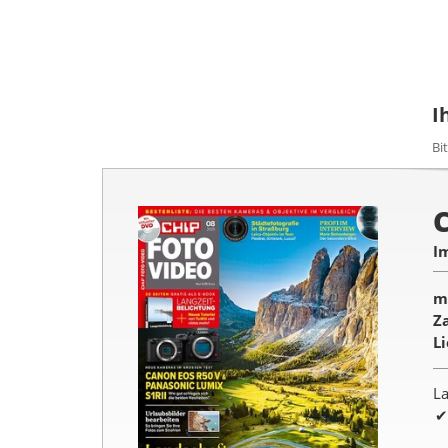
I
Bi
I
m
Z
L
La