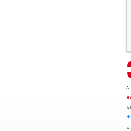
Al
R
Ic
A