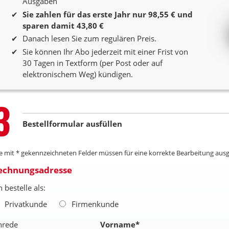
Ausgaben
Sie zahlen für das erste Jahr nur 98,55 € und
sparen damit 43,80 €
Danach lesen Sie zum regulären Preis.
Sie können Ihr Abo jederzeit mit einer Frist von
30 Tagen in Textform (per Post oder auf
elektronischem Weg) kündigen.
Step
3
Bestellformular ausfüllen
le mit * gekennzeichneten Felder müssen für eine korrekte Bearbeitung ausg
echnungsadresse
h bestelle als:
Privatkunde
Firmenkunde
nrede
Vorname
*