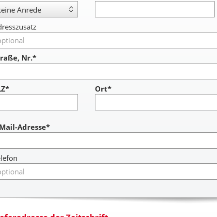
resszusatz
raße, Nr.*
LZ*
Ort*
ccount
-Mail-Adresse*
lefon