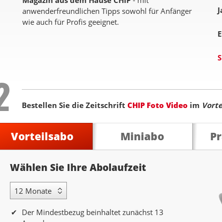
Magazin aus dem Hause CHIP
- mit
J
anwenderfreundlichen Tipps sowohl für Anfänger
wie auch für Profis geeignet.
E
S
Step
2
Bestellen Sie die Zeitschrift
CHIP Foto Video
im
Vorte
Vorteilsabo
Miniabo
P
Abolaufzeit
Wählen Sie Ihre Abolaufzeit
12 Monate Laufzeit
Der Mindestbezug beinhaltet zunächst 13