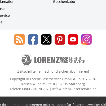
klamation
Geschenkabo
hsel
ervice
f
Blog
Lorenz
Lorenz
Lorenz
Lorenz
Lorenz
des
Leserservice
Leserservice
Leserservice
Leserservice
Leserser
Lorenz
auf
auf
auf
Youtube
auf
Leserservice
Facebook
X
Pinterest
Kanal
Instagr
50 Lesefreude im Abo Jahre Lore
Zeitschriften einfach und sicher abonnieren!
Copyright © Lorenz Leserservice GmbH & Co. KG, 2026
Kaiser-Wilhelm-Str. 8 | 82319 Starnberg
Telefon 0800 – 80 70 707 |
info@lorenz-leserservice.de
en Ihre personenbezogenen Informationen für folgende Zwecke:
Sic