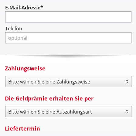
Account
E-Mail-Adresse*
Telefon
Zahlungsweise
Zahlungsweise
Die Geldprämie erhalten Sie per
Payout Type
Liefertermin