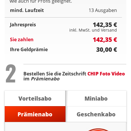
wie auch für Profis geeignet.
mind. Laufzeit
13 Ausgaben
142,35 €
Jahrespreis
inkl. MwSt. und Versand
142,35 €
Sie zahlen
30,00 €
Ihre Geldprämie
Step
2
Bestellen Sie die Zeitschrift
CHIP Foto Video
im
Prämienabo
Vorteilsabo
Miniabo
Prämienabo
Geschenkabo