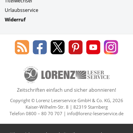
Titelwechsel
Urlaubsservice
Widerruf
Social Media
Blog
Lorenz
Lorenz
Lorenz
Lorenz
Lorenz
des
Leserservice
Leserservice
Leserservice
Leserservice
Lesers
Lorenz
auf
auf
auf
Youtube
auf
Leserservice
Facebook
X
Pinterest
Kanal
Insta
50 Lesefreude im Abo Jahre L
Zeitschriften einfach und sicher abonnieren!
Copyright © Lorenz Leserservice GmbH & Co. KG, 2026
Kaiser-Wilhelm-Str. 8 | 82319 Starnberg
Telefon 0800 – 80 70 707 |
info@lorenz-leserservice.de