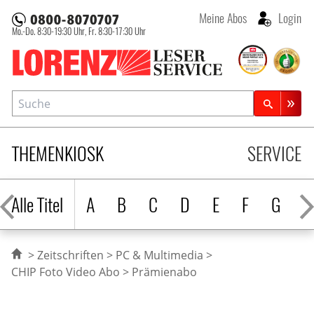
Meine Abos
Login
Mo.-Do. 8:30-19:30 Uhr,
Fr. 8:30-17:30 Uhr
Lorenz Leserservice
Suche
Zeitschriftensuche
THEMENKIOSK
SERVICE
Alle Titel
A
B
C
D
E
F
G
H
Zeitschriften
PC & Multimedia
CHIP Foto Video Abo
Prämienabo