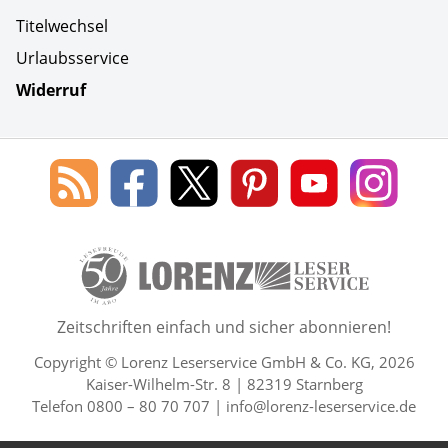
Titelwechsel
Urlaubsservice
Widerruf
Social Media
Blog
Lorenz
Lorenz
Lorenz
Lorenz
Lorenz
des
Leserservice
Leserservice
Leserservice
Leserservice
Lesers
Lorenz
auf
auf
auf
Youtube
auf
Leserservice
Facebook
X
Pinterest
Kanal
Insta
50 Lesefreude im Abo Jahre L
Zeitschriften einfach und sicher abonnieren!
Copyright © Lorenz Leserservice GmbH & Co. KG, 2026
Kaiser-Wilhelm-Str. 8 | 82319 Starnberg
Telefon 0800 – 80 70 707 |
info@lorenz-leserservice.de