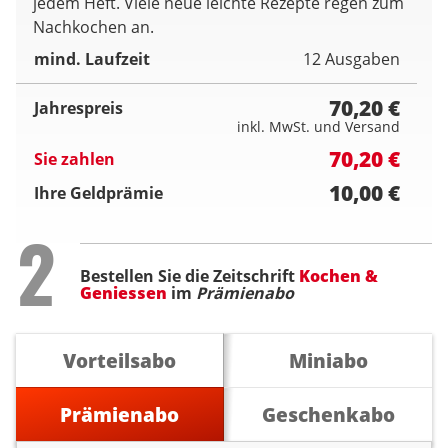
jedem Heft. Viele neue leichte Rezepte regen zum
Nachkochen an.
mind. Laufzeit
12 Ausgaben
70,20 €
Jahrespreis
inkl. MwSt. und Versand
70,20 €
Sie zahlen
10,00 €
Ihre Geldprämie
Step
2
Bestellen Sie die Zeitschrift
Kochen &
Geniessen
im
Prämienabo
Vorteilsabo
Miniabo
Prämienabo
Geschenkabo