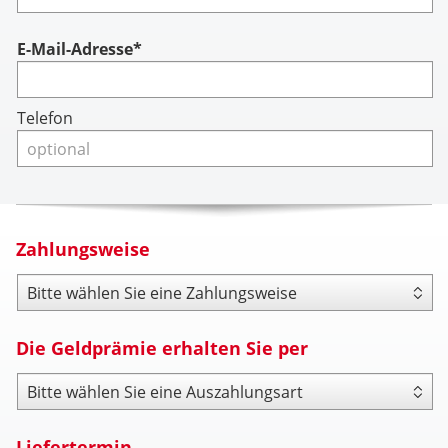
Account
E-Mail-Adresse*
Telefon
Zahlungsweise
Zahlungsweise
Die Geldprämie erhalten Sie per
Payout Type
Liefertermin