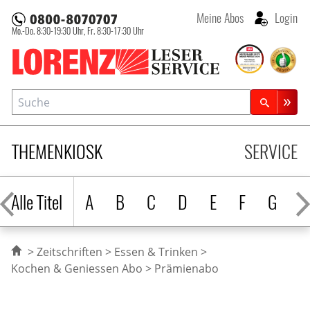
Meine Abos
Login
Mo.-Do. 8:30-19:30 Uhr,
Fr. 8:30-17:30 Uhr
Lorenz Leserservice
Suche
Zeitschriftensuche
THEMENKIOSK
SERVICE
Alle Titel
A
B
C
D
E
F
G
H
Zeitschriften
Essen & Trinken
Kochen & Geniessen Abo
Prämienabo