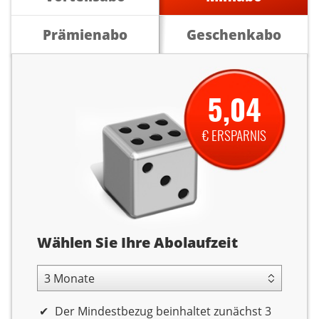
Prämienabo
Geschenkabo
5,04
€ ERSPARNIS
Abolaufzeit
Wählen Sie Ihre Abolaufzeit
3 Monate Laufzeit
Der Mindestbezug beinhaltet zunächst 3