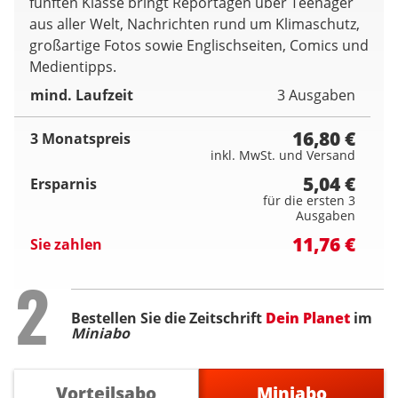
fünften Klasse bringt Reportagen über Teenager
aus aller Welt, Nachrichten rund um Klimaschutz,
großartige Fotos sowie Englischseiten, Comics und
Medientipps.
mind. Laufzeit
3 Ausgaben
16,80 €
3 Monatspreis
inkl. MwSt. und Versand
5,04 €
Ersparnis
für die ersten 3
Ausgaben
11,76 €
Sie zahlen
Step
2
Bestellen Sie die Zeitschrift
Dein Planet
im
Miniabo
Vorteilsabo
Miniabo