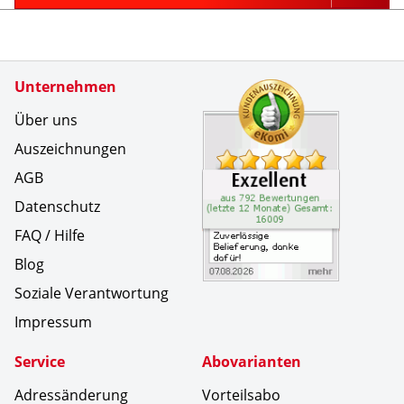
Zertifikate
Unternehmen
Kundenbe
Zuverl&au
Über uns
Auszeichnungen
AGB
Datenschutz
FAQ / Hilfe
Blog
Soziale Verantwortung
Impressum
Service
Abovarianten
Adressänderung
Vorteilsabo