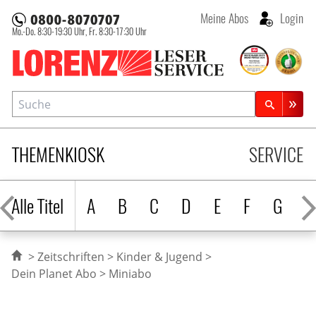
Meine Abos
Login
Mo.-Do. 8:30-19:30 Uhr,
Fr. 8:30-17:30 Uhr
Lorenz Leserservice
Suche
Zeitschriftensuche
THEMENKIOSK
SERVICE
Alle Titel
A
B
C
D
E
F
G
H
Zeitschriften
Kinder & Jugend
Dein Planet Abo
Miniabo