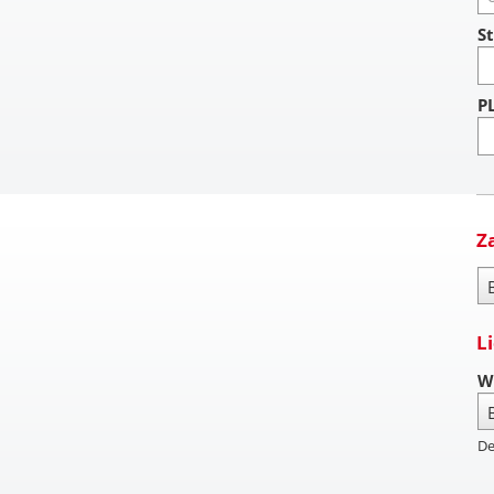
St
P
Z
Za
L
W
De