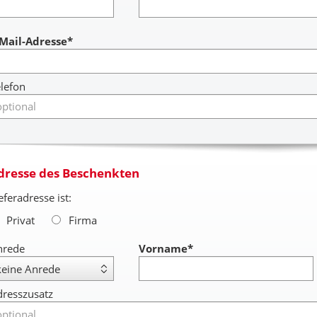
ccount
-Mail-Adresse*
lefon
dresse des Beschenkten
eferadresse ist:
Privat
Firma
nrede
Vorname
*
resszusatz