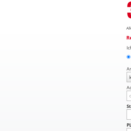
Al
R
Ic
A
Ad
St
P