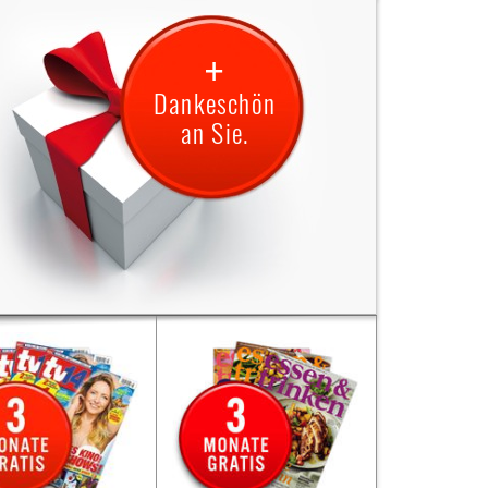
+
Dankeschön
an Sie.
verschenken ein Jahr
Sie verschenken ein Jahr
esespaß mit dem Titel
Dein
Lesespaß mit dem Titel
Dankeschön
Planet.
Als Dankeschön
Planet.
halten Sie von uns
3
erhalten Sie von uns
nate gratis die
Monate gratis die
eitschrift „TV14”.
Zeitschrift „Essen &
erung endet nach 3
Die Lieferung
Trinken”.
n automatisch, es ist
endet nach 3 Monaten