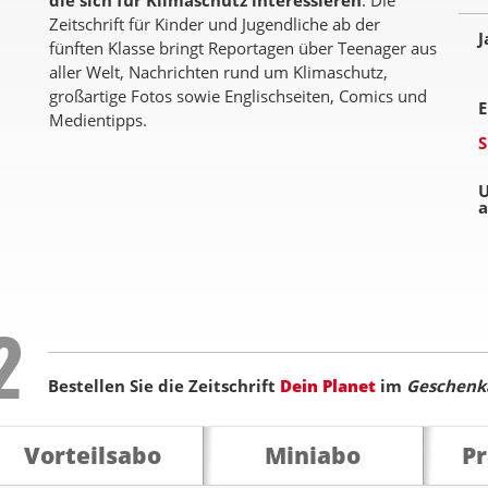
die sich für Klimaschutz interessieren
. Die
Zeitschrift für Kinder und Jugendliche ab der
J
fünften Klasse bringt Reportagen über Teenager aus
aller Welt, Nachrichten rund um Klimaschutz,
großartige Fotos sowie Englischseiten, Comics und
E
Medientipps.
S
U
a
Step
2
Bestellen Sie die Zeitschrift
Dein Planet
im
Geschenk
Vorteilsabo
Miniabo
P