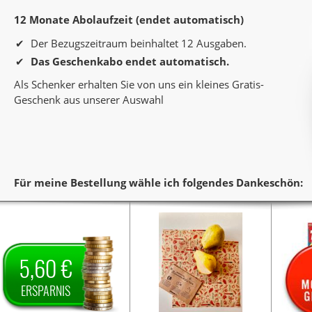
12 Monate Abolaufzeit (endet automatisch)
Der Bezugszeitraum beinhaltet 12 Ausgaben.
Das Geschenkabo endet automatisch.
Als Schenker erhalten Sie von uns ein kleines Gratis-
Geschenk aus unserer Auswahl
Für meine Bestellung wähle ich folgendes Dankeschön:
ankeschön
Sie verschenken ein Jahr
Sie verschenken ein Jahr
Sie 
Dein
Lesespaß mit dem Titel
Dein
Lesespaß mit dem Titel
Dein
L
Als Dankeschön
Planet.
Als Dankeschön
Planet.
Als 
5,60 €
5,60 €
erhalten Sie von uns
erhalten Sie von uns ein Set
3
er
auf den
Preisnachlass
bestehend aus zwei
Mo
Jahrespreis und zahlen somit
hochwertigen
Die
Z
ERSPARNIS
61,60 €.
für ein Jahr nur
Bienenwachstüchern (ca. 25
Lief
x 25 cm und 30 x 30 cm).
Monate