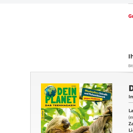
G
I
Bi
I
L
(e
Z
L