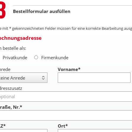
Step
3
Bienenwachstücher sind mit
kaltem Wasser und sanftem
Bestellformular ausfüllen
Spülmittel leicht zu reinigen.
Bitte kein warmes Wasser
verwenden und vor Hitze
le mit * gekennzeichneten Felder müssen für eine korrekte Bearbeitung ausg
schützen. Achtung: nicht
zum Abdecken von Fleisch
echnungsadresse
und Fisch geeignet.
h bestelle als:
Privatkunde
Firmenkunde
nrede
Vorname
*
resszusatz
raße, Nr.*
LZ*
Ort*