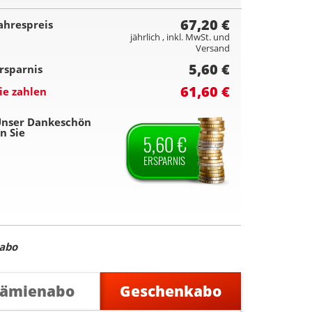
67,20 €
ahrespreis
jährlich , inkl. MwSt. und
Versand
5,60 €
rsparnis
61,60 €
ie zahlen
nser Dankeschön
n Sie
5,60 €
ERSPARNIS
abo
rämienabo
Geschenkabo