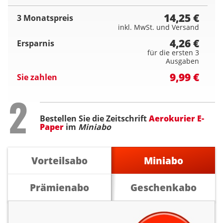
14,25 €
3 Monatspreis
inkl. MwSt. und Versand
4,26 €
Ersparnis
für die ersten 3
Ausgaben
9,99 €
Sie zahlen
Step
2
Bestellen Sie die Zeitschrift
Aerokurier E-
Paper
im
Miniabo
Vorteilsabo
Miniabo
Prämienabo
Geschenkabo