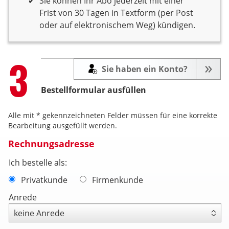
Sie können Ihr Abo jederzeit mit einer
Frist von 30 Tagen in Textform (per Post
oder auf elektronischem Weg) kündigen.
Step
3
Sie haben ein Konto?
Bestellformular ausfüllen
Alle mit * gekennzeichneten Felder müssen für eine korrekte
Bearbeitung ausgefüllt werden.
Rechnungsadresse
Ich bestelle als:
Privatkunde
Firmenkunde
Anrede