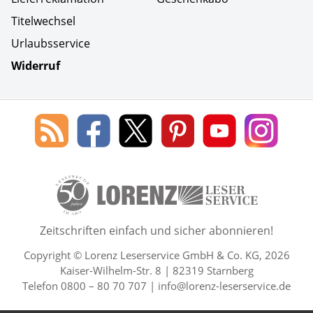
Titelwechsel
Urlaubsservice
Widerruf
Social Media
Blog
Lorenz
Lorenz
Lorenz
Lorenz
Lorenz
des
Leserservice
Leserservice
Leserservice
Leserservice
Lesers
Lorenz
auf
auf
auf
Youtube
auf
Leserservice
Facebook
X
Pinterest
Kanal
Insta
50 Lesefreude im Abo Jahre L
Zeitschriften einfach und sicher abonnieren!
Copyright © Lorenz Leserservice GmbH & Co. KG, 2026
Kaiser-Wilhelm-Str. 8 | 82319 Starnberg
Telefon 0800 – 80 70 707 |
info@lorenz-leserservice.de