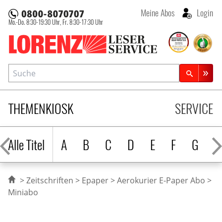
Meine Abos
Login
Mo.-Do. 8:30-19:30 Uhr,
Fr. 8:30-17:30 Uhr
Lorenz Leserservice
Suche
Zeitschriftensuche
THEMENKIOSK
SERVICE
Alle Titel
A
B
C
D
E
F
G
H
Zeitschriften
Epaper
Aerokurier E-Paper Abo
Miniabo