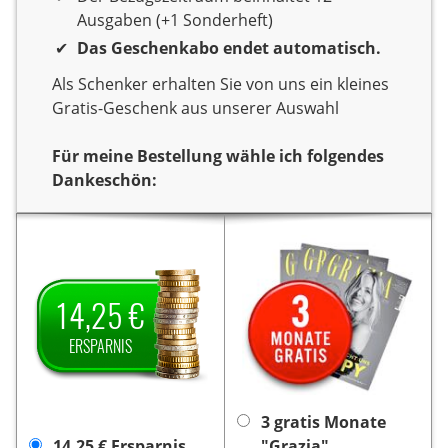
Ausgaben (+1 Sonderheft)
Das Geschenkabo endet automatisch.
Als Schenker erhalten Sie von uns ein kleines
Gratis-Geschenk aus unserer Auswahl
Für meine Bestellung wähle ich folgendes
Dankeschön:
Dankeschön
Sie verschenken ein Jahr
Sie verschenken ein Jahr
Lesespaß mit der
Lesespaß mit dem Titel
Aerokurier E-
Zeitschrift
Als
Aerokurier E-Paper.
14,25 €
Als Dankeschön
Paper.
Dankeschön erhalten Sie
erhalten Sie von uns
3 Monate gratis
von uns
ERSPARNIS
auf den
14,25 € Ersparnis
die Zeitschrift „Grazia”.
Jahrespreis und zahlen
Die Lieferung endet nach
somit für ein Jahr nur
3 Monaten automatisch,
47,50 €.
keine Kündigung
es ist
3 gratis Monate
notwendig.
14,25 € Ersparnis
"Grazia"