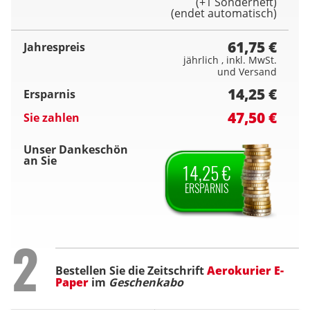
(+1 Sonderheft)
(endet automatisch)
61,75 €
Jahrespreis
jährlich , inkl. MwSt.
und Versand
14,25 €
Ersparnis
47,50 €
Sie zahlen
Unser Dankeschön
an Sie
14,25 €
ERSPARNIS
Step
2
Bestellen Sie die Zeitschrift
Aerokurier E-
Paper
im
Geschenkabo