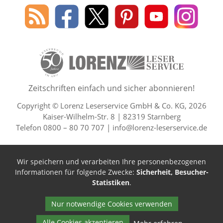
Social Media
Blog
Lorenz
Lorenz
Lorenz
Lorenz
Lorenz
des
Leserservice
Leserservice
Leserservice
Leserservice
Lesers
Lorenz
auf
auf
auf
Youtube
auf
Leserservice
Facebook
X
Pinterest
Kanal
Insta
50 Lesefreude im Abo Jahre L
Zeitschriften einfach und sicher abonnieren!
Copyright © Lorenz Leserservice GmbH & Co. KG, 2026
Kaiser-Wilhelm-Str. 8 | 82319 Starnberg
Telefon 0800 – 80 70 707 |
info@lorenz-leserservice.de
Wir speichern und verarbeiten Ihre personenbezogenen
Informationen für folgende Zwecke:
Sicherheit, Besucher-
Statistiken
.
Nur notwendige Cookies verwenden
Alle Cookies akzeptieren