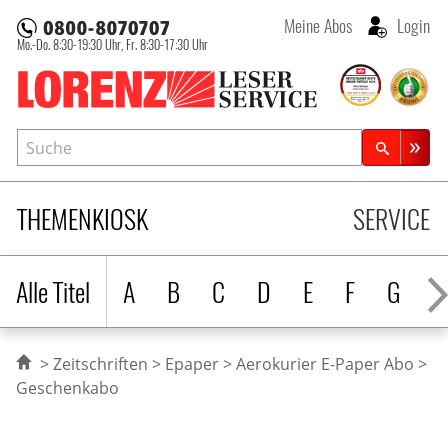
Meine Abos
Login
Mo.-Do. 8:30-19:30 Uhr,
Fr. 8:30-17:30 Uhr
Lorenz Leserservice
Suche
Zeitschriftensuche
THEMENKIOSK
SERVICE
Alle Titel
A
B
C
D
E
F
G
H
Zeitschriften
Epaper
Aerokurier E-Paper Abo
Geschenkabo