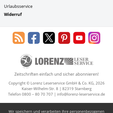
Urlaubsservice
Widerruf
Social Media
Blog
Lorenz
Lorenz
Lorenz
Lorenz
Lorenz
des
Leserservice
Leserservice
Leserservice
Leserservice
Lesers
Lorenz
auf
auf
auf
Youtube
auf
Leserservice
Facebook
X
Pinterest
Kanal
Insta
50 Lesefreude im Abo Jahre L
Zeitschriften einfach und sicher abonnieren!
Copyright © Lorenz Leserservice GmbH & Co. KG, 2026
Kaiser-Wilhelm-Str. 8 | 82319 Starnberg
Telefon 0800 – 80 70 707 |
info@lorenz-leserservice.de
Wir speichern und verarbeiten Ihre personenbezogenen