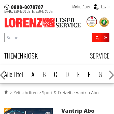
Meine Abos
Login
Mo.-Do. 8:30-19:30 Uhr,
Fr. 8:30-17:30 Uhr
Lorenz Leserservice
Suche
Zeitschriftensuche
THEMENKIOSK
SERVICE
Alle Titel
A
B
C
D
E
F
G
H
Zeitschriften
Sport & Freizeit
Vantrip Abo
Vantrip
Abo