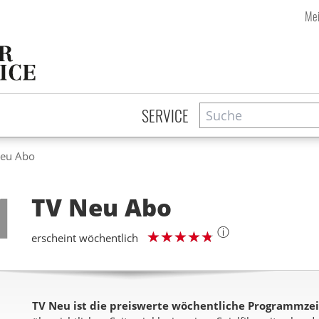
Mei
Suche
Zeitschriftensuche
SERVICE
Neu Abo
Step
1
TV Neu
Abo
ⓘ
erscheint wöchentlich
TV Neu ist die preiswerte wöchentliche Programmzeit