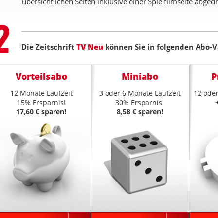
übersichtlichen Seiten inklusive einer Spielfilmseite abgedr
Step
2
Die Zeitschrift
TV Neu
können Sie in folgenden Abo-V
Vorteilsabo
Miniabo
P
12 Monate Laufzeit
3 oder 6 Monate Laufzeit
12 oder
15% Ersparnis!
30% Ersparnis!
17,60 € sparen!
8,58 € sparen!