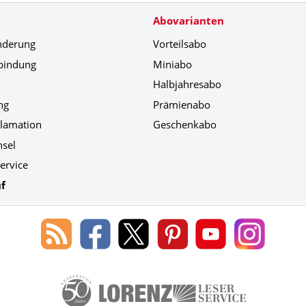
Abovarianten
nderung
Vorteilsabo
bindung
Miniabo
Halbjahresabo
ng
Prämienabo
klamation
Geschenkabo
hsel
ervice
f
Blog
Lorenz
Lorenz
Lorenz
Lorenz
Lorenz
des
Leserservice
Leserservice
Leserservice
Leserservice
Leserser
Lorenz
auf
auf
auf
Youtube
auf
Leserservice
Facebook
X
Pinterest
Kanal
Instagr