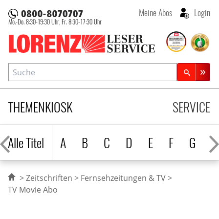
Meine Abos
Login
Mo.-Do. 8:30-19:30 Uhr,
Fr. 8:30-17:30 Uhr
Lorenz Leserservice
Suche
Zeitschriftensuche
THEMENKIOSK
SERVICE
Alle Titel
A
B
C
D
E
F
G
H
Zeitschriften
Fernsehzeitungen & TV
TV Movie Abo