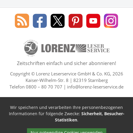
Social Media
Blog
Lorenz
Lorenz
Lorenz
Lorenz
Lorenz
des
Leserservice
Leserservice
Leserservice
Leserservice
Lesers
Lorenz
auf
auf
auf
Youtube
auf
Leserservice
Facebook
X
Pinterest
Kanal
Insta
50 Lesefreude im Abo Jahre L
Zeitschriften einfach und sicher abonnieren!
Copyright © Lorenz Leserservice GmbH & Co. KG, 2026
Kaiser-Wilhelm-Str. 8 | 82319 Starnberg
Telefon 0800 – 80 70 707 |
info@lorenz-leserservice.de
Wir speichern und verarbeiten Ihre personenbezogenen
Informationen für folgende Zwecke:
Sicherheit, Besucher-
Statistiken
.
Nur notwendige Cookies verwenden