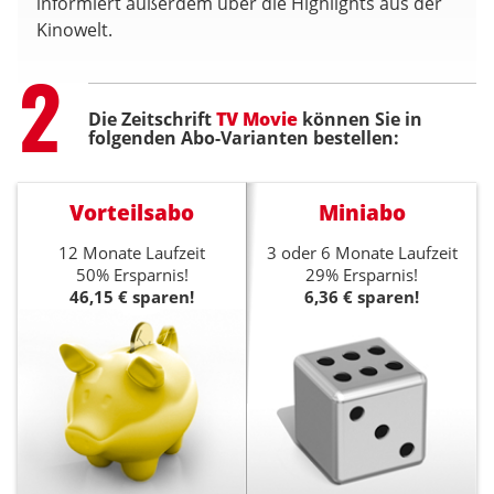
informiert außerdem über die Highlights aus der
Kinowelt.
Step
2
Die Zeitschrift
TV Movie
können Sie in
folgenden Abo-Varianten bestellen:
Vorteilsabo
Miniabo
12 Monate Laufzeit
3 oder 6 Monate Laufzeit
50% Ersparnis!
29% Ersparnis!
46,15 € sparen!
6,36 € sparen!