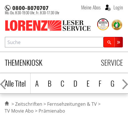
Meine Abos
Login
Mo.-Do. 8:30-19:30 Uhr,
Fr. 8:30-17:30 Uhr
Lorenz Leserservice
Suche
Zeitschriftensuche
THEMENKIOSK
SERVICE
Alle Titel
A
B
C
D
E
F
G
H
Zeitschriften
Fernsehzeitungen & TV
TV Movie Abo
Prämienabo