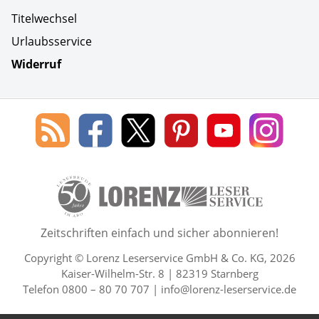
Titelwechsel
Urlaubsservice
Widerruf
Social Media
Blog
Lorenz
Lorenz
Lorenz
Lorenz
Lorenz
des
Leserservice
Leserservice
Leserservice
Leserservice
Lesers
Lorenz
auf
auf
auf
Youtube
auf
Leserservice
Facebook
X
Pinterest
Kanal
Insta
50 Lesefreude im Abo Jahre L
Zeitschriften einfach und sicher abonnieren!
Copyright © Lorenz Leserservice GmbH & Co. KG, 2026
Kaiser-Wilhelm-Str. 8 | 82319 Starnberg
Telefon 0800 – 80 70 707 |
info@lorenz-leserservice.de