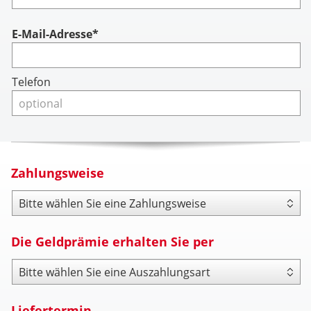
Account
E-Mail-Adresse*
Telefon
Zahlungsweise
Zahlungsweise
Die Geldprämie erhalten Sie per
Payout Type
Liefertermin