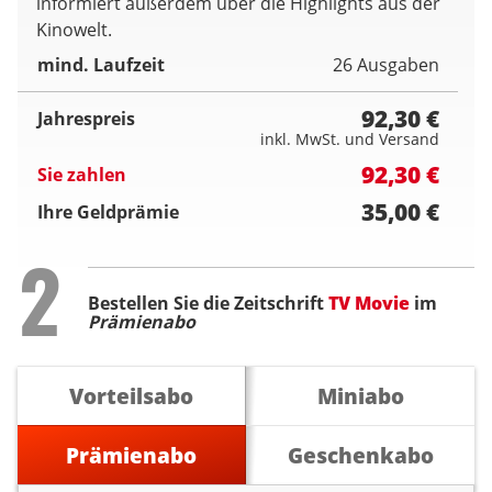
informiert außerdem über die Highlights aus der
Kinowelt.
mind. Laufzeit
26 Ausgaben
92,30 €
Jahrespreis
inkl. MwSt. und Versand
92,30 €
Sie zahlen
35,00 €
Ihre Geldprämie
Step
2
Bestellen Sie die Zeitschrift
TV Movie
im
Prämienabo
Vorteilsabo
Miniabo
Prämienabo
Geschenkabo